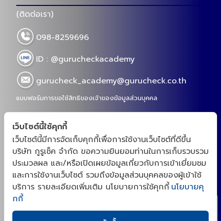
(ติดต่อเรา)
098-8259696
ID : @gurucheckacademy
gurucheck_academy@gurucheck.co.th
แบบฟอร์มการขอใช้สิทธิของเจ้าของข้อมูลส่วนบุคคล
เว็บไซต์นี้ใช้คุกกี้
เว็บไซต์นี้มีการจัดเก็บคุกกี้เพื่อการใช้งานเว็บไซต์ที่ดีขึ้น
“กูรูเช็คสร้างชุมชนสำหรับเจ้าของเเบรนด์ และโรงงาน
บริษัท กูรูเช็ค จำกัด ขอความยินยอมท่านในการเก็บรวบรวม
OEM จากความต้องการจริงของตลาดอาหารเสริม สกิน
ประมวลผล และ/หรือเปิดเผยข้อมูลเกี่ยวกับการเข้าเยี่ยมชม
เเคร์ และผู้บริโภค ด้วยประสบการณ์ตรงในการเป็นผู้รีวิว
x
และการใช้งานเว็บไซต์ รวมถึงข้อมูลส่วนบุคคลของผู้เข้าใช้
เราจึงตั้งใจเป็นที่ปรึกษา พัฒนาสูตร(NPD)ให้กับเจ้าของ
บริการ รายละเอียดเพิ่มเติม นโยบายการใช้คุกกี้
นโยบายคุ
เเบรนด์ เเละเป็นแพลตฟอร์มที่รวมโรงงาน OEM ที่มีความ
กกี้
เก่งในเเต่ละด้านไว้ ให้ตอบโจทย์การผลิตอาหารเสริม สกิน
เเคร์ ที่ออกฤทธิ์ได้จริงตามงานวิจัย ซึ่งเป็นนโยบายหลัก