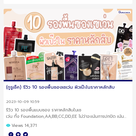
(กูรูเช็ค) รีวิว 10 รองพื้นซองเซเว่น ผิวเป๊ะในราคาหลักสิบ
2023-10-09 10:59
รีวิว 10 รองพื้นแบบซอง ราคาหลักสิบในเซ
เว่น ทั้ง Foundation,AA,BB,CC,DD,EE ไม่ว่าจะเน้นการปกปิด เน้น
โชว์ผิว หรือคุมมัน มีมาให้ครบ ผิวสวยเป๊ะ ไม่เป็นคราบทั้งวัน
Views 14,371