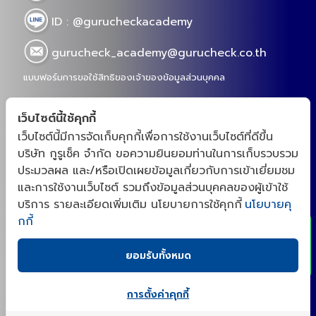
ID : @gurucheckacademy
gurucheck_academy@gurucheck.co.th
แบบฟอร์มการขอใช้สิทธิของเจ้าของข้อมูลส่วนบุคคล
เว็บไซต์นี้ใช้คุกกี้
เว็บไซต์นี้มีการจัดเก็บคุกกี้เพื่อการใช้งานเว็บไซต์ที่ดีขึ้น
“กูรูเช็คสร้างชุมชนสำหรับเจ้าของเเบรนด์ และโรงงาน
บริษัท กูรูเช็ค จำกัด ขอความยินยอมท่านในการเก็บรวบรวม
OEM จากความต้องการจริงของตลาดอาหารเสริม สกิน
ประมวลผล และ/หรือเปิดเผยข้อมูลเกี่ยวกับการเข้าเยี่ยมชม
เเคร์ และผู้บริโภค ด้วยประสบการณ์ตรงในการเป็นผู้รีวิว
x
และการใช้งานเว็บไซต์ รวมถึงข้อมูลส่วนบุคคลของผู้เข้าใช้
เราจึงตั้งใจเป็นที่ปรึกษา พัฒนาสูตร(NPD)ให้กับเจ้าของ
บริการ รายละเอียดเพิ่มเติม นโยบายการใช้คุกกี้
นโยบายคุ
เเบรนด์ เเละเป็นแพลตฟอร์มที่รวมโรงงาน OEM ที่มีความ
กกี้
เก่งในเเต่ละด้านไว้ ให้ตอบโจทย์การผลิตอาหารเสริม สกิน
เเคร์ ที่ออกฤทธิ์ได้จริงตามงานวิจัย ซึ่งเป็นนโยบายหลัก
ยอมรับทั้งหมด
ของเรา เพื่อยกระดับวงการอาหารเสริม สกินเเคร์ของ
ไทยให้เเข่งขันได้ในระดับสากล“
การตั้งค่าคุกกี้