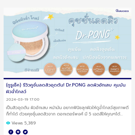
(กูรูเช็ค) รีวิวคูชั่นลดสิวอุดตัน! Dr.PONG ลดผิวอักเสบ คุมมัน
ผิวฉ่ำโกลว์
2024-03-19 17:00
เป็นสิวอุดตัน ผิวอักเสบ หน้ามัน อยากฟินิชลุกผิวให้ดูฉ่ำโกลว์สุขภาพดี
ก็ทำได้ ด้วยคุชชุั่นลดสิวจาก ดอกเตอร์พงศ์ มี 5 เฉดสีให้คุณๆได้
เลือก!
Views 5,389