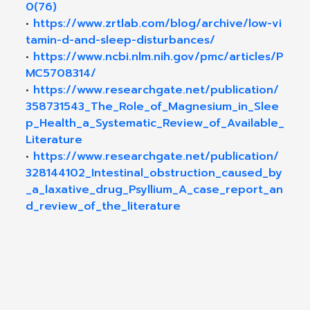
0(76)
•
https://www.zrtlab.com/blog/archive/low-vi
tamin-d-and-sleep-disturbances/
•
https://www.ncbi.nlm.nih.gov/pmc/articles/P
MC5708314/
•
https://www.researchgate.net/publication/
358731543_The_Role_of_Magnesium_in_Slee
p_Health_a_Systematic_Review_of_Available_
Literature
•
https://www.researchgate.net/publication/
328144102_Intestinal_obstruction_caused_by
_a_laxative_drug_Psyllium_A_case_report_an
d_review_of_the_literature