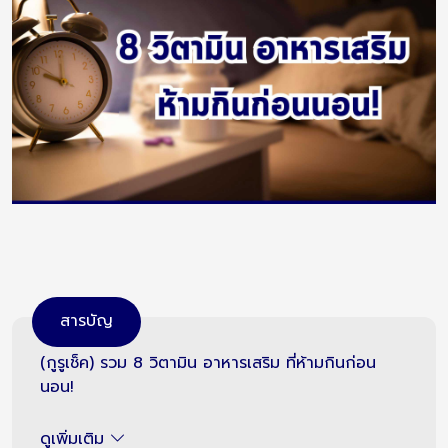
สารบัญ
(กูรูเช็ค) รวม 8 วิตามิน อาหารเสริม ที่ห้ามกินก่อน
นอน!
ดูเพิ่มเติม