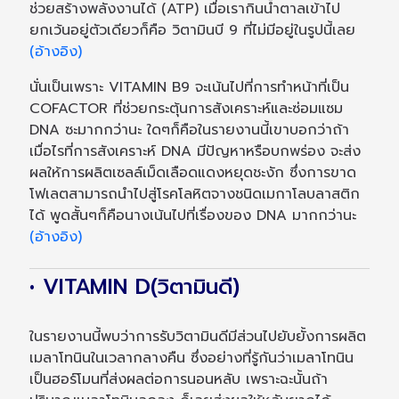
ช่วยสร้างพลังงานได้ (ATP) เมื่อเรากินน้ำตาลเข้าไป
ยกเว้นอยู่ตัวเดียวก็คือ วิตามินบี 9 ที่ไม่มีอยู่ในรูปนี้เลย
(อ้างอิง)
นั่นเป็นเพราะ VITAMIN B9 จะเน้นไปที่การทำหน้าที่เป็น
COFACTOR ที่ช่วยกระตุ้นการสังเคราะห์และซ่อมแซม
DNA ซะมากกว่านะ ใดๆก็คือในรายงานนี้เขาบอกว่าถ้า
เมื่อไรที่การสังเคราะห์ DNA มีปัญหาหรือบกพร่อง จะส่ง
ผลให้การผลิตเซลล์เม็ดเลือดแดงหยุดชะงัก ซึ่งการขาด
โฟเลตสามารถนำไปสู่โรคโลหิตจางชนิดเมกาโลบลาสติก
ได้ พูดสั้นๆก็คือนางเน้นไปที่เรื่องของ DNA มากกว่านะ
(อ้างอิง)
• VITAMIN D(วิตามินดี)
ในรายงานนี้พบว่าการรับวิตามินดีมีส่วนไปยับยั้งการผลิต
เมลาโทนินในเวลากลางคืน ซึ่งอย่างที่รู้กันว่าเมลาโทนิน
เป็นฮอร์โมนที่ส่งผลต่อการนอนหลับ เพราะฉะนั้นถ้า