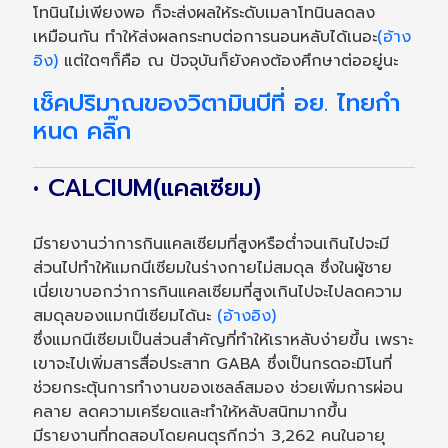
โทนินไม่เพียงพอ ก็จะส่งผลให้ระดับเมลาโทนินลดลง
เหมือนกัน ทำให้ส่งผลกระทบต่อการนอนหลับได้เนอะ
(อ้าง
อิง)
แต่ใดๆก็คือ ณ ปัจจุบันก็ยังคงต้องศึกษาต่ออยู่นะ
เช็คปริมาณของวิตามินบีที่ อย. ไทยกำ
หนด คลิ๊ก
• CALCIUM(แคลเซียม)
มีรายงานว่าการกินแคลเซียมที่สูงหรือต่ำจนเกินไปจะมี
ส่วนไปทำให้แมกนีเซียมในร่างกายไม่สมดุล ซึ่งในผู้ชาย
เนี่ยเขาบอกว่าการกินแคลเซียมที่สูงเกินไปจะไปลดความ
สมดุลของแมกนีเซียมได้นะ
(อ้างอิง)
ซึ่งแมกนีเซียมเป็นส่วนสำคัญที่ทำให้เราหลับง่ายขึ้น เพราะ
เขาจะไปเพิ่มสารสื่อประสาท GABA ซึ่งเป็นกรดอะมิโนที่
ช่วยกระตุ้นการทำงานของเซลล์สมอง ช่วยเพิ่มการผ่อน
คลาย ลดความเครียดและทำให้หลับสนิทมากขึ้น
มีรายงานที่ทดสอบโดยคนตุรกีกว่า 3,262 คนในอายุ