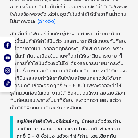
อาหารเย็นนะ กินไปก็ไม่ใช่ว่านอนเลยนะจ้ะ ไม่ได้เด้อ!เพราะ
ไฟเบอร์จะพองตัวแล้วไปอุดตันในลำไส้ได้ถ้าเรากินน้ำตาม
ไม่มากพอนะ
(อ้างอิง)
ข้อเสียคือไฟเบอร์ส่วนใหญ่มักผสมตัวช่วยถ่ายมาด้วย
ตัวนี้จะไปทำให้ลำไส้บีบตัว และสามารถอึได้แทบจะทันทีเลย
แต่ด้วยความที่นางออกฤทธิ์กระตุ้นลำไส้โดยตรง เพราะ
ฉะนั้นถ้ากินต่อเนื่องไปนานๆก็จะทำให้เราติดยาระบาย ก็
คือการที่ลำไส้บีบตัวเองไม่ได้ ต้องรอยาระบายมากระตุ้น
ต่อไปเรื่อยๆ และด้วยความที่กินไปแล้วสามารถอึได้แทบจะ
ทันทีนี่แหละเลยทำให้เรากินไฟเบอร์ตอนกลางวันได้ยาก
(โดยปกติแล้วจะออกฤทธิ์ 5 - 8 ชม) เพราะอาจจะทำให้
รู้สึกมวนท้องในเวลางานได้ ซึ่งคนส่วนใหญ่เลยเลยเลือก
กินก่อนนอนเพราะตื่นมาก็อึเลย สะดวกกว่าเยอะ แต่ว่า
เป็นวิธีที่ผิดนะคะ ต้องปรับการกินนะ
สรุปข้อเสียคือไฟเบอร์ส่วนใหญ่ มักผสมตัวช่วยถ่าย
มาด้วย อย่างเช่น มะขามแขก โดยปกติแล้วจะออก
ฤทธิ์ 5 - 8 ชั่วโมง แล้วจะทำให้ถ่าย เลยเลือกกิน