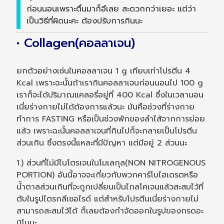
ก่อนนอนเพราะตื่นมาก็อึเลย สะดวกกว่าเยอะ แต่ว่า
เป็นวิธีที่ผิดนะคะ ต้องปรับการกินนะ
• Collagen(คอลลาเจน)
ยกตัวอย่างเช่นในคอลลาเจน 1 g เทียบเท่าโปรตีน 4
Kcal เพราะฉะนั้นถ้าเรากินคอลลาเจนก่อนนอนไป 100 g
เราก็จะได้ปริมาณแคลอรี่อยู่ที่ 400 Kcal ซึ่งในเวลานอน
เนี่ยร่างกายไม่ได้ต้องการแล้วนะ มันคือช่วงที่ร่างกาย
ทำการ FASTING หรือเป็นช่วงพักของลำไส้จากการย่อย
แล้ว เพราะฉะนั้นคอลลาเจนที่กินไปก็จะกลายเป็นโปรตีน
ส่วนเกิน ซึ่งตรงนี้แหละที่มีปัญหา แต่มีอยู่ 2 ส่วนนะ
1.) ส่วนที่ไม่มีไนโตรเจนในโมเลกุล(NON NITROGENOUS
PORTION) อันนี้อาจจะเกี่ยวกับพวกคาร์โบไฮเดรตหรือ
น้ำตาลส่วนเกินที่จะถูกเปลี่ยนเป็นไกลโคเจนแล้วสะสมไว้ที่
ตับในรูปไตรกลีเซอไรด์ แต่สำหรับโปรตีนเนี่ยร่างกายไม่
สามารถสะสมไว้ได้ ก็เลยต้องกำจัดออกในรูปของกรดอะ
มิโนนะ