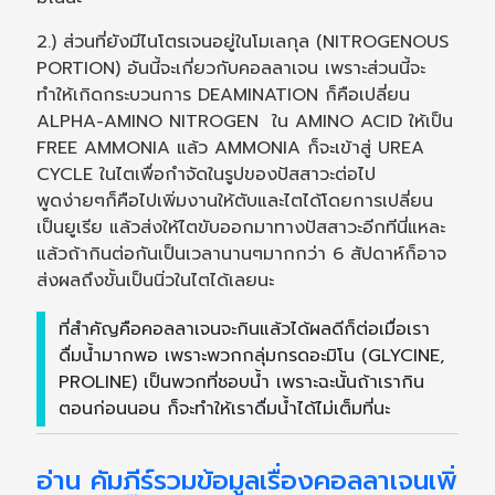
2.) ส่วนที่ยังมีไนโตรเจนอยู่ในโมเลกุล (NITROGENOUS
PORTION) อันนี้จะเกี่ยวกับคอลลาเจน เพราะส่วนนี้จะ
ทำให้เกิดกระบวนการ DEAMINATION ก็คือเปลี่ยน
ALPHA-AMINO NITROGEN ใน AMINO ACID ให้เป็น
FREE AMMONIA แล้ว AMMONIA ก็จะเข้าสู่ UREA
CYCLE ในไตเพื่อกำจัดในรูปของปัสสาวะต่อไป
พูดง่ายๆก็คือไปเพิ่มงานให้ตับและไตได้โดยการเปลี่ยน
เป็นยูเรีย แล้วส่งให้ไตขับออกมาทางปัสสาวะอีกทีนี่แหละ
แล้วถ้ากินต่อกันเป็นเวลานานๆมากกว่า 6 สัปดาห์ก็อาจ
ส่งผลถึงขั้นเป็นนิ่วในไตได้เลยนะ
ที่สำคัญคือคอลลาเจนจะกินแล้วได้ผลดีก็ต่อเมื่อเรา
ดื่มน้ำมากพอ เพราะพวกกลุ่มกรดอะมิโน (GLYCINE,
PROLINE) เป็นพวกที่ชอบน้ำ เพราะฉะนั้นถ้าเรากิน
ตอนก่อนนอน ก็จะทำให้เราดื่มน้ำได้ไม่เต็มที่นะ
อ่าน คัมภีร์รวมข้อมูลเรื่องคอลลาเจนเพิ่