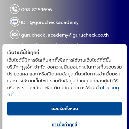
เขียนโดย : กูรูเช็ค
แชร์เลย!
Views
6217
ความรู้ที่เกี่ยวข้อง
เว็บไซต์นี้ใช้คุกกี้
(กูรูเช็ค) วิตามินบี รวมทุกข้อที่ควรรู้ก่อนกิน!
(กูรูเช็ค) ร
เว็บไซต์นี้มีการจัดเก็บคุกกี้เพื่อการใช้งานเว็บไซต์ที่ดีขึ้น
บริษัท กูรูเช็ค จำกัด ขอความยินยอมท่านในการเก็บรวบรวม
2024-06-28 18:00
2024-06-24 
ประมวลผล และ/หรือเปิดเผยข้อมูลเกี่ยวกับการเข้าเยี่ยมชม
สำหรับบทความนี้ กูรูเช็ครวมข้อมูลทุกข้อที่ควรรู้เกี่ยว
ปัจจุบันเราส
x
และการใช้งานเว็บไซต์ รวมถึงข้อมูลส่วนบุคคลของผู้เข้าใช้
กับ "
VITAMIN B"
ใครกำลังจะไปซื้อมากิน ขอให้มาอ่าน
ได้หลากหลาย 
บริการ รายละเอียดเพิ่มเติม นโยบายการใช้คุกกี้
นโยบายคุ
ตรงนี้ก่อนนน
ตัวที่ห้ามซื้อ
รวมสิ่งที่ต้องรู้
Views 6165
Views 51
กกี้
ยอมรับทั้งหมด
ก่อนทาน
การตั้งค่าคุกกี้