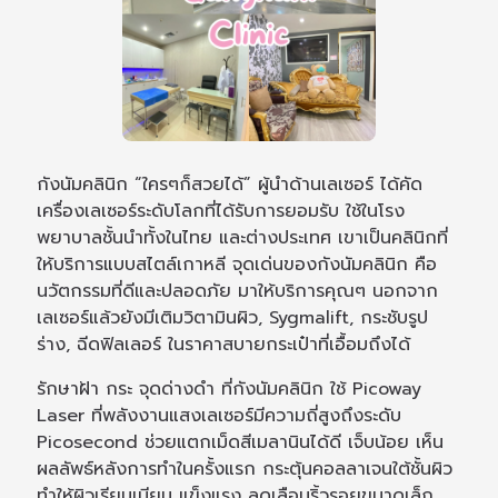
กังนัมคลินิก “ใครๆก็สวยได้” ผู้นำด้านเลเซอร์ ได้คัด
เครื่องเลเซอร์ระดับโลกที่ได้รับการยอมรับ ใช้ในโรง
พยาบาลชั้นนำทั้งในไทย และต่างประเทศ เขาเป็นคลินิกที่
ให้บริการแบบสไตล์เกาหลี จุดเด่นของกังนัมคลินิก คือ
นวัตกรรมที่ดีและปลอดภัย มาให้บริการคุณๆ นอกจาก
เลเซอร์แล้วยังมีเติมวิตามินผิว, Sygmalift, กระชับรูป
ร่าง, ฉีดฟิลเลอร์ ในราคาสบายกระเป๋าที่เอื้อมถึงได้
รักษาฝ้า กระ จุดด่างดำ ที่กังนัมคลินิก ใช้ Picoway
Laser ที่พลังงานแสงเลเซอร์มีความถี่สูงถึงระดับ
Picosecond ช่วยแตกเม็ดสีเมลานินได้ดี เจ็บน้อย เห็น
ผลลัพธ์หลังการทำในครั้งแรก กระตุ้นคอลลาเจนใต้ชั้นผิว
ทำให้ผิวเรียบเนียน แข็งแรง ลดเลือนริ้วรอยขนาดเล็ก