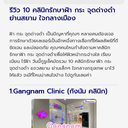
รีวิว 10 คลินิกรักษาฝ้า กระ จุดด่างดำ
ย่านสยาม ใจกลางเมือง
ฝ้า กระ จุดด่างดำ เป็นปัญหาที่คุณๆ หลายคนต้องเจอ
การรักษาด้วยเลเซอร์เป็นอีกหนึ่งทางเลือกที่ให้ผลลัพธ์ที่ดี
ชัดเจน และปลอดภัย คุณๆคนไหนกำลังตามหาคลินิก
รักษาฝ้า กระ จุดด่างดำเพื่อให้ผิวหน้ากระจ่างใส เรียบ
เนียน ไร้ฝ้า วันนี้กูรูเช็คมัดรวม 10 คลินิกรักษาฝ้า กระ
จุดด่างดำ แถวสยาม ย่านเล็กๆ ใจกลางกรุงเทพ มาไว้
ให้แล้ว จะมีที่ไหนน่าสนใจบ้าง ไปดูกันเลยค่า
1.Gangnam Clinic (กังนัม คลินิก)