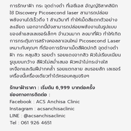
การรักษาฝ้า กระ จุดด่างดำ ที่เอซีเอส อัญญ์ชิสาคลินิก
ใช้ Discovery Picosecond laser สามารถปล่อย
พลังงานได้เร็วถึง 1 ล้านวินาที ทำให้เม็ดสีแตกตัวอย่าง
ละเอียด นอกจากนี้ยังสามารถปล่อยพลังงานในรูปแบบ
ของลำแสงเลเซอร์เล็กๆ จำนวนมาก ลงมาที่ผิว ทำให้เกิด
การกระตุ้นการสร้างคอลลาเจนใหม่ Picosecond Laser
เหมาะกับคุณๆ ที่ต้องการรักษาเม็ดสีผิดปกติ จุดด่างดำ
ฝ้า กระ หลุมสิว รอยดำ รอยแดงจากสิว ผิวไม่เรียบเนียน
รูขุมขนกว้าง สีผิวไม่สม่ำเสมอ ผิวหน้าไม่กระจ่างใส
เหงือกและริมฝีปากคล้ำ รอยแตกลาย ลบรอยสัก เลเซอร์
เครื่องนี้เครื่องเดียวทำได้ครอบคลุมจริงๆ
รักษาฝ้าราคา : เริ่มต้น 6,999 บาทต่อครั้ง
ช่องทางการติดต่อ :
Facebook : ACS Anchisa Clinic
Instagram : acsanchisaclinic
LINE : @acsanchisaclinic
Tel : 061 926 4651