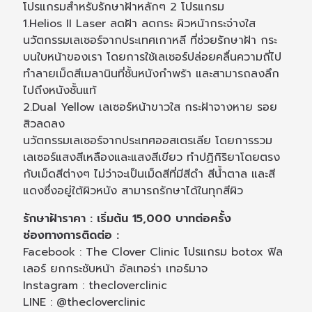
โปรแกรมสำหรับรักษาฝ้าหลักๆ 2 โปรแกรม
1.Helios II Laser ลดฝ้า ลดกระ ผิวหน้ากระจ่างใส
นวัตกรรมเลเซอร์จากประเทศเกาหลี ที่ช่วยรักษาฝ้า กระ
บนใบหน้าของเรา โดยการใช้เลเซอร์ปล่อยคลื่นความถี่ไป
ทำลายเม็ดสีเมลานินที่ชั้นหนังกำพร้า และสามารถลงลึก
ไปถึงหนังชั้นแท้
2.Dual Yellow เลเซอร์หน้าขาวใส กระฝ้าจางหาย รอย
สิวลดลง
นวัตกรรมเลเซอร์จากประเทศออสเตรเลีย โดยการรวม
เลเซอร์แสงสีเหลืองและแสงสีเขียว ทำปฏิกิริยาโดยตรง
กับเม็ดสีต่างๆ ไม่ว่าจะเป็นเม็ดสีที่มีสีดำ สีน้ำตาล และสี
แดงซึ่งอยู่ใต้ผิวหนัง สามารถรักษาได้ในทุกสีผิว
รักษาฝ้าราคา : เริ่มต้น 15,000 บาทต่อครั้ง
ช่องทางการติดต่อ :
Facebook : The Clover Clinic โปรแกรม botox ฟิล
เลอร์ ยกกระชับหน้า อัลเทอร่า เทอร์มาจ
Instagram : thecloverclinic
LINE : @thecloverclinic