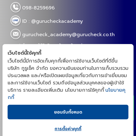
เขียนโดย : กูรูเช็ค
แชร์เลย!
Views
11795
ความรู้ที่เกี่ยวข้อง
เว็บไซต์นี้ใช้คุกกี้
(กูรูเช็ค) รีวิว 10 คลินิกรักษาฝ้า กระ จุดด่างดำ
(กูรูเช็ค) ร
เว็บไซต์นี้มีการจัดเก็บคุกกี้เพื่อการใช้งานเว็บไซต์ที่ดีขึ้น
ที่ไหนดี?
กรุงเทพ!
บริษัท กูรูเช็ค จำกัด ขอความยินยอมท่านในการเก็บรวบรวม
2024-02-22 10:00
2024-02-13 
ประมวลผล และ/หรือเปิดเผยข้อมูลเกี่ยวกับการเข้าเยี่ยมชม
รีวิวรวม 10 คลินิกรักษา ฝ้า กระ จุดด่างดำ ด้วย
กูรูเช็คพารีว
x
และการใช้งานเว็บไซต์ รวมถึงข้อมูลส่วนบุคคลของผู้เข้าใช้
เทคโนโลยีเลเซอร์ใหม่ๆ จะมีที่ไหนดีบ้าง ไปดูกันเลยค่า
เฉพาะทาง ยอด
บริการ รายละเอียดเพิ่มเติม นโยบายการใช้คุกกี้
นโยบายคุ
บ้าง ไปเช็คพร
Views 15758
Views 13
กกี้
ยอมรับทั้งหมด
การตั้งค่าคุกกี้