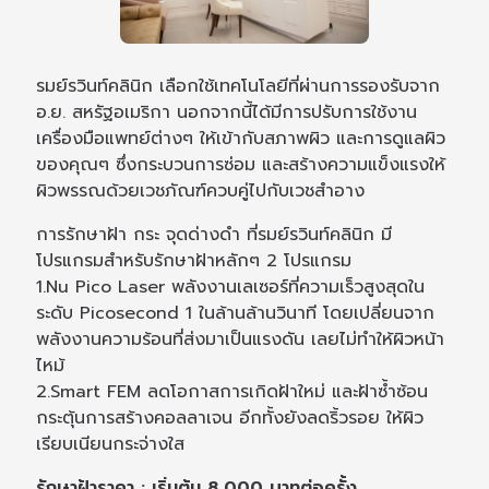
รมย์รวินท์คลินิก เลือกใช้เทคโนโลยีที่ผ่านการรองรับจาก
อ.ย. สหรัฐอเมริกา นอกจากนี้ได้มีการปรับการใช้งาน
เครื่องมือแพทย์ต่างๆ ให้เข้ากับสภาพผิว และการดูแลผิว
ของคุณๆ ซึ่งกระบวนการซ่อม และสร้างความแข็งแรงให้
ผิวพรรณด้วยเวชภัณฑ์ควบคู่ไปกับเวชสำอาง
การรักษาฝ้า กระ จุดด่างดำ ที่รมย์รวินท์คลินิก มี
โปรแกรมสำหรับรักษาฝ้าหลักๆ 2 โปรแกรม
1.Nu Pico Laser พลังงานเลเซอร์ที่ความเร็วสูงสุดใน
ระดับ Picosecond 1 ในล้านล้านวินาที โดยเปลี่ยนจาก
พลังงานความร้อนที่ส่งมาเป็นแรงดัน เลยไม่ทำให้ผิวหน้า
ไหม้
2.Smart FEM ลดโอกาสการเกิดฝ้าใหม่ และฝ้าซ้ำซ้อน
กระตุ้นการสร้างคอลลาเจน อีกทั้งยังลดริ้วรอย ให้ผิว
เรียบเนียนกระจ่างใส
รักษาฝ้าราคา : เริ่มต้น 8,000 บาทต่อครั้ง