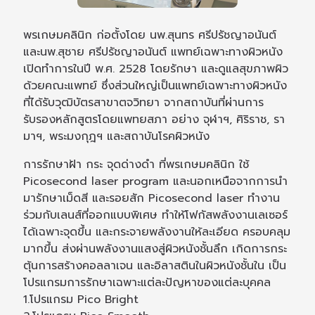
พรเกษมคลินิก ก่อตั้งโดย นพ.สุนทร ศรีปรัชญาอนันต์
และนพ.สุชาย ศรีปรัชญาอนันต์ แพทย์เฉพาะทางผิวหนัง
เปิดทำการในปี พ.ศ. 2528 โดยรักษา และดูแลสุขภาพผิว
ด้วยคณะแพทย์ ซึ่งส่วนใหญ่เป็นแพทย์เฉพาะทางผิวหนัง
ที่ได้รับวุฒิบัตรสาขาตจวิทยา จากสถาบันที่ผ่านการ
รับรองหลักสูตรโดยแพทยสภา อย่าง จุฬาฯ, ศิริราช, รา
มาฯ, พระมงกุฎฯ และสถาบันโรคผิวหนัง
การรักษาฝ้า กระ จุดด่างดำ ที่พรเกษมคลินิก ใช้
Picosecond laser program และนอกเหนือจากการนำ
มารักษาเม็ดสี และรอยสัก Picosecond laser ทำงาน
ร่วมกับเลนส์ที่ออกแบบพิเศษ ทำให้โฟกัสพลังงานเลเซอร์
ได้เฉพาะจุดขึ้น และกระจายพลังงานให้ละเอียด ครอบคลุม
มากขึ้น ส่งผ่านพลังงานแสงสู่ผิวหนังชั้นลึก เกิดการกระ
ตุ้นการสร้างคอลลาเจน และอิลาสตินในผิวหนังชั้นใน เป็น
โปรแกรมการรักษาเฉพาะแต่ละปัญหาของแต่ละบุคคล
1.โปรแกรม Pico Bright