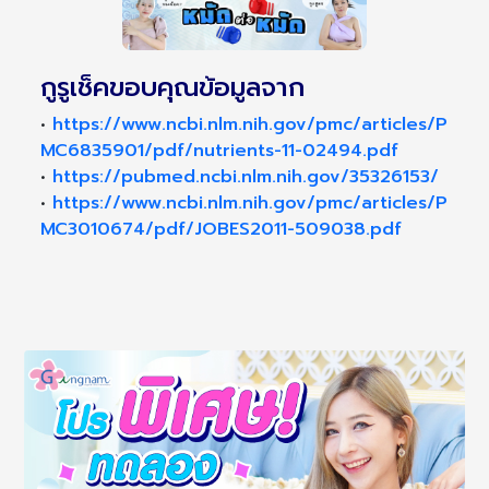
กูรูเช็คขอบคุณข้อมูลจาก
•
https://www.ncbi.nlm.nih.gov/pmc/articles/P
MC6835901/pdf/nutrients-11-02494.pdf
•
https://pubmed.ncbi.nlm.nih.gov/35326153/
•
https://www.ncbi.nlm.nih.gov/pmc/articles/P
MC3010674/pdf/JOBES2011-509038.pdf