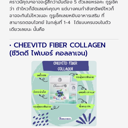
คราวนี้คุณๆอาจจะรู้สึกว่ามันต้อง 5 ตัวเลยหรอคะ กูรูเช็ค
ว่า ถ้าไหวก็จัดเลยค่ะคุณๆ แต่บางคนกำลังทรัพย์ไหวก็
อาจจะกินไม่ไหวเนอะ กูรูเช็คเลยหยิบอาหารเสริม ที่
สามารถตอบโจทย์ ในกลุ่มที่ 1-4 ได้แบบครบจบในตัว
เดียวเลยนะ นั้นคือ
• CHEEVITD FIBER COLLAGEN
(ชีวิตดี ไฟเบอร์ คอลลาเจน)