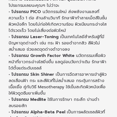
โปรแกรมเลยนะคุณๆ ไม่ว่าจะ
• โปรแกรม PICO
นวัตกรรมใหม่ ส่งพลังงานแสงที่
ความเร็ว 1 ต่อ ล้านล้านวินาที รักษาฝ้าทำลายเม็ดสีในชั้น
ผิวหนังลึก โดยไม่ก่อให้เกิดความร้อน ผิวเนียนกระจ่างใส
ได้รวดเร็ว โดยไม่เสี่ยงต่อผิวไหม้
• โปรแกรม Laser-Toning
เป็นเทคโนโลยีสำหรับผู้ที่มี
ปัญหาจุดด่างดำ เช่น กระ ฝ้า รอยดำจากสิว สีผิวไม่
สม่ำเสมอ ช่วยลดจุดด่างดำจางลง
• โปรแกรม Growth Factor White
นวัตกรรมเพื่อผิว
หน้าที่ขาวกระจ่างใสยิ่งขึ้น แลดูอ่อนวัยกว่าเดิม รักษาฝ้า
ได้ตั้งแต่ระดับเซลล์
• โปรแกรม Skin Shiner
เป็นการฉีดสารอาหารเข้าสู่ผิว
ลดเลือนฝ้า กระ และสีผิวที่ไม่สม่ำเสมอ กระตุ้นการสร้าง
เนื้อเยื่อ คู่กับวิธี Mesotherapy ใช้เข็มสะกิดผิวหนังเพื่อ
ให้ผิวดูดซึมยาเพิ่มขึ้น
• โปรแกรม Medlite
ใช้ในการรักษา กระลึก ปานดำ
ลบรอยสัก
• โปรแกรม Alpha-Beta Peel
เป็นการผลัดเซลล์ผิวที่