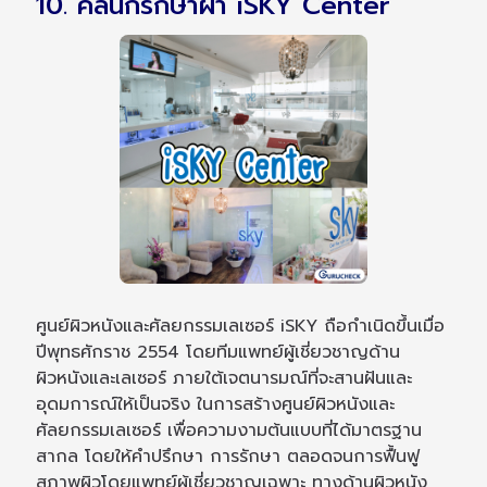
10. คลินิกรักษาฝ้า iSKY Center
ศูนย์ผิวหนังและศัลยกรรมเลเซอร์ iSKY ถือกำเนิดขึ้นเมื่อ
ปีพุทธศักราช 2554 โดยทีมแพทย์ผู้เชี่ยวชาญด้าน
ผิวหนังและเลเซอร์ ภายใต้เจตนารมณ์ที่จะสานฝันและ
อุดมการณ์ให้เป็นจริง ในการสร้างศูนย์ผิวหนังและ
ศัลยกรรมเลเซอร์ เพื่อความงามต้นแบบที่ได้มาตรฐาน
สากล โดยให้คำปรึกษา การรักษา ตลอดจนการฟื้นฟู
สภาพผิวโดยแพทย์ผู้เชี่ยวชาญเฉพาะ ทางด้านผิวหนัง