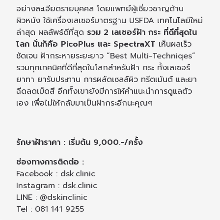
อย่างละเอียดรายบุคคล โดยแพทย์ผู้เชี่ยวชาญด้าน
ผิวหนัง ใช้เครื่องเลเซอร์มาตรฐาน USFDA เทคโนโลยีใหม่
ล่าสุด ผลลัพธ์ดีที่สุด
รวม 2 เลเซอร์ฝ้า กระ ที่ดีที่สุดใน
โลก นั่นก็คือ PicoPlus และ SpectraXT
เห็นผลเร็ว
ชัดเจน ฝ้ากระหายระยะยาว “Best Multi-Techniqes”
รวมทุกเทคนิคที่ดีที่สุดในโลกสำหรับฝ้า กระ ทั้งเลเซอร์
ยาทา ยารับประทาน การผลัดเซลล์ผิว ทรีตเม้นต์ และยา
ฉีดลดเม็ดสี อีกทั้งเขายังมีการให้คำแนะนำการดูแลตัว
เอง เพื่อไม่ให้กลับมาเป็นฝ้ากระอีกนะคุณๆ
รักษาฝ้าราคา : เริ่มต้น 9,000.-/ครั้ง
ช่องทางการติดต่อ :
Facebook : dsk.clinic
Instagram : dsk.clinic
LINE : @dskinclinic
Tel : 081 141 9255