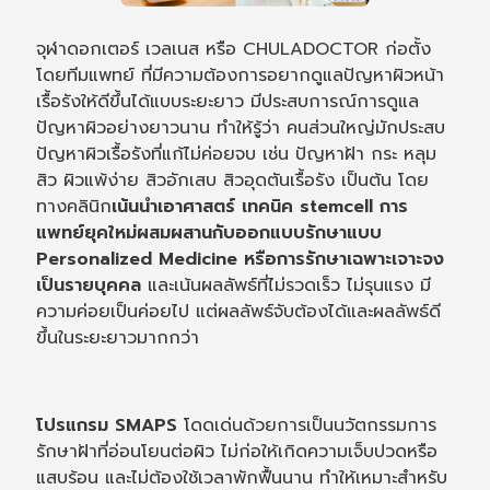
จุฬาดอกเตอร์ เวลเนส หรือ CHULADOCTOR ก่อตั้ง
โดยทีมแพทย์ ที่มีความต้องการอยากดูแลปัญหาผิวหน้า
เรื้อรังให้ดีขึ้นได้แบบระยะยาว มีประสบการณ์การดูแล
ปัญหาผิวอย่างยาวนาน ทำให้รู้ว่า คนส่วนใหญ่มักประสบ
ปัญหาผิวเรื้อรังที่แก้ไม่ค่อยจบ เช่น ปัญหาฝ้า กระ หลุม
สิว ผิวแพ้ง่าย สิวอักเสบ สิวอุดตันเรื้อรัง เป็นต้น โดย
ทางคลินิก
เน้นนำเอาศาสตร์ เทคนิค stemcell การ
แพทย์ยุคใหม่ผสมผสานกับออกแบบรักษาแบบ
Personalized Medicine หรือการรักษาเฉพาะเจาะจง
เป็นรายบุคคล
และเน้นผลลัพธ์ที่ไม่รวดเร็ว ไม่รุนแรง มี
ความค่อยเป็นค่อยไป แต่ผลลัพธ์จับต้องได้และผลลัพธ์ดี
ขึ้นในระยะยาวมากกว่า
โปรแกรม SMAPS
โดดเด่นด้วยการเป็นนวัตกรรมการ
รักษาฝ้าที่อ่อนโยนต่อผิว ไม่ก่อให้เกิดความเจ็บปวดหรือ
แสบร้อน และไม่ต้องใช้เวลาพักฟื้นนาน ทำให้เหมาะสำหรับ