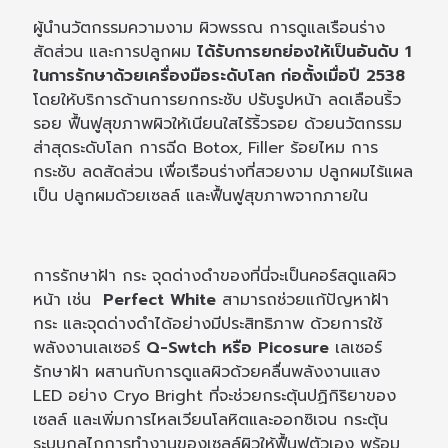
ผู้นำนวัตกรรมความงาม ผิวพรรณ การดูแลเรือนร่าง
สัดส่วน และการปลูกผม
ได้รับการยกย่องให้เป็นอันดับ 1
ในการรักษาด้วยเครื่องมือระดับโลก ก่อตั้งเมื่อปี 2538
โดยให้บริการด้านการยกกระชับ ปรับรูปหน้า ลดเลือนริ้ว
รอย ฟื้นฟูสุขภาพผิวให้เนียนใสไร้ริ้วรอย ด้วยนวัตกรรม
ส่าสุดระดับโลก การฉีด Botox, Filler ร้อยไหม การ
กระชับ ลดสัดส่วน เพื่อเรือนร่างที่สวยงาม ปลูกผมไร้แผล
เป็น ปลูกผมด้วยเซลล์ และฟื้นฟูสุขภาพจากภายใน
การรักษาฝ้า กระ จุดด่างดำของที่นี่จะเป็นคอร์สดูแลผิว
หน้า เช่น
Perfect White
สามารถช่วยแก้ปัญหาฝ้า
กระ และจุดด่างดำได้อย่างมีประสิทธิภาพ ด้วยการใช้
พลังงานเลเซอร์
Q-Swtch หรือ Picosure
เลเซอร์
รักษาฝ้า ผสานกับการดูแลผิวด้วยคลื่นพลังงานแสง
LED อย่าง Cryo Bright ที่จะช่วยกระตุ้นปฏิกิริยาของ
เซลล์ และเพิ่มการไหลเวียนโลหิตและออกซิเจน กระตุ้น
ระบบกลไกการทำงานของเซลล์ผิวให้ฟื้นฟูตัวเอง พร้อม