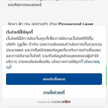
และศัลยกรรมเลเซอร์
รักษา ฝ้า กระ จุดด่างดำ ด้วย
Picosecond Laser
ด้วยโปรแกรม LaserMade
คนไข้ต่างพึงพอใจ และ
เว็บไซต์นี้ใช้คุกกี้
บอกต่อกันว่า หายเร็วกว่า หน้าไม่พัง เพราะเขาใช้แต่
เว็บไซต์นี้มีการจัดเก็บคุกกี้เพื่อการใช้งานเว็บไซต์ที่ดีขึ้น
เครื่องเลเซอร์ Original จากประเทศผู้ผลิต(ยุโรปและ
บริษัท กูรูเช็ค จำกัด ขอความยินยอมท่านในการเก็บรวบรวม
อเมริกา) ไม่มีเครื่องก๊อปปี้ จีน เกาหลี หรือเทคโนโลยี
ประมวลผล และ/หรือเปิดเผยข้อมูลเกี่ยวกับการเข้าเยี่ยมชม
เลียนแบบ อีกทั้งยังมีแพทย์ผิวหนังผู้เชี่ยวชาญ ที่
x
และการใช้งานเว็บไซต์ รวมถึงข้อมูลส่วนบุคคลของผู้เข้าใช้
สามารถคำนวณพลังงานอย่างเหมาะสมให้กับผิวของคุณ
บริการ รายละเอียดเพิ่มเติม นโยบายการใช้คุกกี้
นโยบายคุ
กกี้
รักษาฝ้าราคา : เริ่มต้น 6,000.-/ครั้ง
ยอมรับทั้งหมด
ช่องทางการติดต่อ :
Facebook : iSKYcenter
Instagram : iskycenter
การตั้งค่าคุกกี้
LINE : @iskycenter
Tel : 02 656 0208