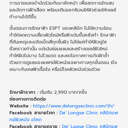
การฉายแสงบำบัดร่วมกับมาส์กหน้า เพื่อลดการอักเสบ
และจัดการฝ้าเลือด พร้อมเติมออกซิเจนให้ผิวช่วยให้เซลล์
ทำงานได้ดีขึ้น
ขั้นตอนการรักษาฝ้า ESPT ของคลินิก ไม่ใช้ความร้อน
ทำให้ลดความเสี่ยงผิวไหม้หรือฝ้าเข้มขึ้นหลังทำ รักษาฝ้า
ที่ต้นเหตุเเละขจัดเม็ดสีทุกชั้นผิว ไม่ใช่แค่ทำให้ผิวดูใส
ชั่วคราวเท่านั้น เเต่เน้นซ่อมแซมและสร้างเซลล์ผิวใหม่
ทำให้ผิวไม่บาง ไม่ไวแดด และลดโอกาสการเกิดฝ้าซ้ำ
ด้วยการดูแลของแพทย์ผิวหนังเฉพาะทางทุกขั้นตอน ยิ่ง
เหมาะกับเคสฝ้าเรื้อรัง หรือมีโรคผิวหนังร่วมด้วย
รักษาฝ้าราคา :
เริ่มต้น 2,990 บาท/ครั้ง
ช่องทางการติดต่อ
Website :
https://www.delongseclinic.com/th/
Facebook สาขาอโศก :
De' Longse Clinic คลินิกเเพ
ทย์ผิวหนัง อโศก
Facebook สาขาเเคราย :
De' Logse Clinic คลินิกแพ