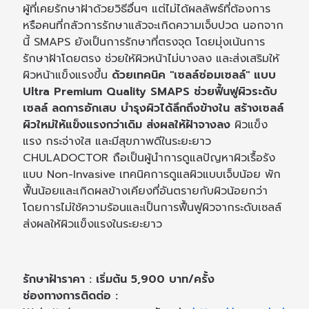
ผู้ที่เคยรักษาฝ้าด้วยวิธีอื่นๆ แต่ไม่ได้ผลลัพธ์ที่ต้องการ
หรือคนที่กลัวการรักษาแล้วจะเกิดความเจ็บปวด นอกจาก
นี้ SMAPS ยังเป็นการรักษาที่ตรงจุด โดยมุ่งเน้นการ
รักษาฝ้าโดยตรง ช่วยให้ผิวหน้าไม่บางลง และส่งเสริมให้
ผิวหน้าแข็งแรงขึ้น
ด้วยเทคนิค "เซลล์ซ่อมเซลล์" แบบ
Ultra Premium Quality SMAPS ช่วยฟื้นฟูผิวระดับ
เซลล์ ลดการอักเสบ บำรุงผิวได้ลึกถึงข้างใน สร้างเซลล์
ผิวใหม่ให้แข็งแรงกว่าเดิม ส่งผลให้ฝ้าจางลง
ผิวแข็ง
แรง กระจ่างใส และมีสุขภาพดีในระยะยาว
CHULADOCTOR ถือเป็นผู้นำการดูแลปัญหาผิวเรื้อรัง
แบบ Non-Invasive เทคนิคการดูแลผิวแบบเจ็บน้อย พัก
ฟื้นน้อยและเกิดผลข้างเคียงที่อันตรายกับผิวน้อยกว่า
โดยการไม่ใช้ความร้อนและเป็นการฟื้นฟูผิวจากระดับเซลล์
ส่งผลให้ผิวแข็งแรงในระยะยาว
รักษาฝ้าราคา : เริ่มต้น 5,900 บาท/ครั้ง
ช่องทางการติดต่อ :