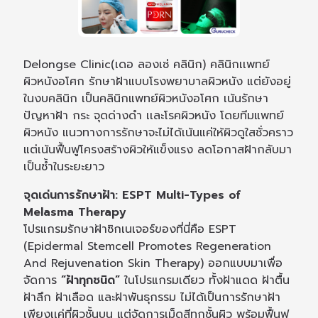
Delongse Clinic(เดอ ลองเซ่ คลินิก) คลินิกเเพทย์
ผิวหนังอโศก รักษาฝ้าแบบโรงพยาบาลผิวหนัง แต่ยังอยู่
ในงบคลินิก เป็นคลินิกแพทย์ผิวหนังอโศก เน้นรักษา
ปัญหาฝ้า กระ จุดด่างดำ เเละโรคผิวหนัง โดยทีมแพทย์
ผิวหนัง แนวทางการรักษาจะไม่ได้เน้นแค่ให้ผิวดูใสชั่วคราว
แต่เน้นฟื้นฟูโครงสร้างผิวให้แข็งแรง ลดโอกาสฝ้ากลับมา
เป็นซ้ำในระยะยาว
จุดเด่นการรักษาฝ้า: ESPT Multi-Types of
Melasma Therapy
โปรแกรมรักษาฝ้าซิกเนเจอร์ของที่นี่คือ ESPT
(Epidermal Stemcell Promotes Regeneration
And Rejuvenation Skin Therapy) ออกแบบมาเพื่อ
จัดการ
“ฝ้าทุกชนิด”
ในโปรแกรมเดียว ทั้งฝ้าแดด ฝ้าตื้น
ฝ้าลึก ฝ้าเลือด และฝ้าพันธุกรรม ไม่ได้เป็นการรักษาฝ้า
เพียงเเค่ที่ผิวชั้นบน แต่จัดการเม็ดสีทุกชั้นผิว พร้อมฟื้นฟู