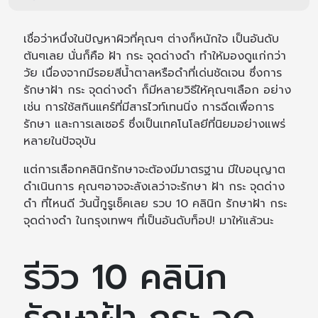
เชื่อว่าหนึ่งในปัญหาผิวที่คุณๆ ต่างก็หนักใจ เป็นอันดับ
ต้นๆเลย นั่นก็คือ ฝ้า กระ จุดด่างดำ ทำให้มองดูแก่กว่า
วัย เนื่องจากมีรอยสีน้ำตาลหรือดำที่เด่นชัดเจน ซึ่งการ
รักษาฝ้า กระ จุดด่างดำ ก็มีหลายวิธีให้คุณๆเลือก อย่าง
เช่น การใช้สกินแคร์ที่มีสารไวท์เทนนิ่ง การฉีดเพื่อการ
รักษา และการเลเซอร์ ซึ่งเป็นเทคโนโลยีที่นิยมอย่างแพร่
หลายในปัจจุบัน
แต่การเลือกคลินิกรักษาจะต้องมีมาตรฐาน มีใบอนุญาต
ดำเนินการ คุณๆอาจจะลังเลว่าจะรักษา ฝ้า กระ จุดด่าง
ดำ ที่ไหนดี วันนี้กูรูเช็คเลย รวบ 10 คลินิก รักษาฝ้า กระ
จุดด่างดำ ในกรุงเทพฯ ที่เป็นอันดับท็อป! มาให้แล้วนะ
รีวิว 10 คลินิก
รักษาฝ้า กระ จุด