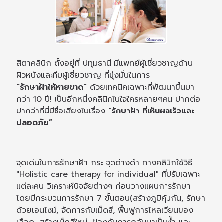
สิตาคลินิก ตั้งอยู่ที่ ปทุมธานี มีแพทย์ผู้เชี่ยวชาญด้าน
ผิวหนังและทีมผู้เชี่ยวชาญ ที่มุ่งมั่นในการ
“รักษาฝ้าให้หายขาด”
ด้วยเทคนิคเฉพาะที่พัฒนาขึ้นมา
กว่า 10 ปี! เป็นอีกหนึ่งคลินิกในใจใครหลายๆคน ปากต่อ
ปากว่าที่นี่มีชื่อเสียงในเรื่อง
“รักษาฝ้า ที่เห็นผลเร็วและ
ปลอดภัย”
จุดเด่นในการรักษาฝ้า กระ จุดด่างดำ ทางคลินิกใช้วิธี
"Holistic care therapy for individual" ที่ปรับเฉพาะ
แต่ละคน วิเคราะห์ปัจจัยต่างๆ ก่อนวางแผนการรักษา
โดยมีกระบวนการรักษา 7 ขั้นตอน(สร้างภูมิคุ้มกัน, รักษา
ด้วยเอนไซม์, จัดการกับเม็ดสี, ฟื้นฟูการไหลเวียนของ
เลือด, สร้างเม็ดสีใหม่, ป้องกันการกลับมาเป็นซ้ำ และ