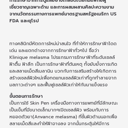
การรักษาจากการดูแลอย่างใกล้ชิดโดยทีมแพทย์ผู้
เชี่ยวชาญเฉพาะด้าน และการผสมผสานศิลปะความงาม
จากนวัตกรรมทางการแพทย์มาตรฐานสหรัฐอเมริกา US
FDA และยุโรป
ทางคลินิกมีหัตถการใหม่น่าสนใจ ที่ทำให้การรักษาฝ้าโดด
เด่น และแตกต่างจากการรักษาฝ้าทั่วๆไป ชื่อว่า
Klinique melasma โปรแกรมการรักษาฝ้าที่ระดับเซลล์
ฝ้าตื้น ฝ้าลึก เป็นการรักษาฝ้าที่ต้นเหตุ ทั้งยับยั้งการเกิด
และสลายเม็ดสีเมลานิน บวกกับการเสริมสร้างให้เกิดการ
สร้างเซลล์ผิวใหม่เพื่อทดแทนเซลล์ผิวเก่าที่ถูกทำลายจาก
มลภาวะต่างๆ และฟื้นฟูเซลล์ผิวเก่าให้กับมาแข็งแรง
ขั้นตอนการรักษา
เป็นการใช้ Skin Pen เครื่องมือทางการแพทย์ที่มีลักษณะ
เป็นเข็มที่มีขนาดเล็กมากๆเปิดเซลล์ผิว พร้อมกับการ
หยอดตัวยา(Anvance melasma) ที่ชั้นผิวด้านนอกเพื่อ
สลายเม็ดสีเเละทำให้ฝ้าจางลง จากนั้นกระตุ้นให้มีการ