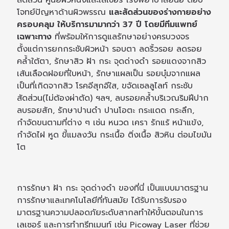
โจทย์ปัญหาด้านผิวพรรณ
และสัดส่วนของร่างกายอย่าง
ครอบคลุม ให้บริการมามากว่า 37 ปี โดยมีทีมแพทย์
เฉพาะทาง
ที่พร้อมให้การดูแลรักษาอย่างครบวงจร
ตั้งแต่การยกกระชับผิวหน้า รอบตา ลดริ้วรอย ลดรอย
คล้ำใต้ตา, รักษาสิว ฝ้า กระ จุดด่างดำ รอยแดงจากสิว
เส้นเลือดฝอยที่ใบหน้า, รักษาแผลเป็น รอยบุ๋มจากแผล
เป็นที่เกิดจากสิว โรคอีสุกอีใส, ขจัดเซลลูไลท์ กระชับ
สัดส่วน(ไม่ต้องผ่าตัด) ฯลฯ, ลบรอยคล้ำบริเวณริมฝีปาก
ลบรอยสัก, รักษาปานดำ ปานโอตะ กระแดด กระลึก,
กำจัดขนตามที่ต่าง ๆ เช่น หนวด เครา รักแร้ หน้าแข้ง,
กำจัดไฝ หูด ขี้แมลงวัน กระเนื้อ ติ่งเนื้อ สิวหิน ต่อมไขมัน
โต
การรักษา ฝ้า กระ จุดด่างดำ ของที่นี่ เป็นแบบมาตรฐาน
การรักษาและเทคโนโลยีที่ทันสมัย ได้รับการรับรอง
มาตรฐานความปลอดภัยระดับสากลทำให้ขั้นตอนในการ
เลเซอร์ และการทำทรีทเมนท์ เช่น Picoway Laser ที่ช่วย