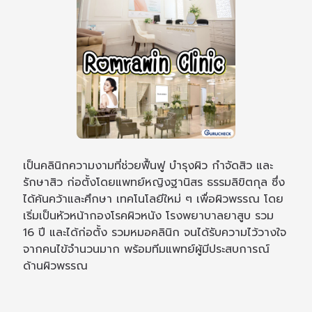
เป็นคลินิกความงามที่ช่วยฟื้นฟู บำรุงผิว กำจัดสิว และ
รักษาสิว ก่อตั้งโดยแพทย์หญิงฐานิสร ธรรมลิขิตกุล ซึ่ง
ได้ค้นคว้าและศึกษา เทคโนโลยีใหม่ ๆ เพื่อผิวพรรณ โดย
เริ่มเป็นหัวหน้ากองโรคผิวหนัง โรงพยาบาลยาสูบ รวม
16 ปี และได้ก่อตั้ง รวมหมอคลินิก จนได้รับความไว้วางใจ
จากคนไข้จำนวนมาก พร้อมทีมแพทย์ผู้มีประสบการณ์
ด้านผิวพรรณ