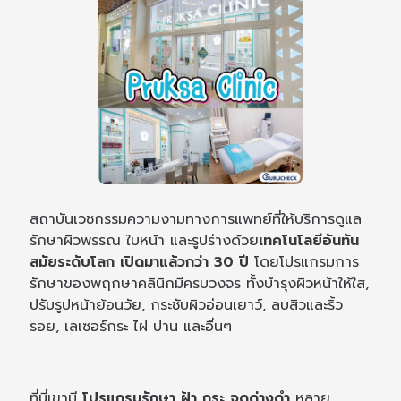
สถาบันเวชกรรมความงามทางการแพทย์ที่ให้บริการดูแล
รักษาผิวพรรณ ใบหน้า และรูปร่างด้วย
เทคโนโลยีอันทัน
สมัยระดับโลก เปิดมาแล้วกว่า 30 ปี
โดยโปรแกรมการ
รักษาของพฤกษาคลินิกมีครบวงจร ทั้งบำรุงผิวหน้าให้ใส,
ปรับรูปหน้าย้อนวัย, กระชับผิวอ่อนเยาว์, ลบสิวและริ้ว
รอย, เลเซอร์กระ ไฝ ปาน และอื่นๆ
ที่นี่เขามี
โปรแกรมรักษา ฝ้า กระ จุดด่างดำ
หลาย