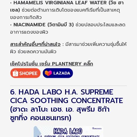
• HAMAMELIS VIRGINIANA LEAF WATER (วิช ฮา
เซล)
ช่วยต่อต้านการเติบโตของแบคทีเรียที่เป็นสาเหตุ
ของการเกิดสิว
• NIACINAMIDE (วิตามินบี 3)
ช่วยปลอบประโลมและลด
อาการแดงของผิว
สารสำคัญอื่นๆที่น่าสนใจ
:
มีสารมาช่วยเพิ่มความชุ่มชื้นให้
ผิว ช่วยลดความมันผิว
เช็คโปรโมชั่น เซรั่ม PLANTNERY คลิ๊ก
6. HADA LABO H.A. SUPREME
CICA SOOTHING CONCENTRATE
(ฮาดะ ลาโบะ เอช. เอ. สุพรีม ซิก้า
ซูททิ่ง คอนเซนเทรท)