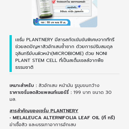
เซรั่ม PLANTNERY มีสารสกัดเข้มข้นพิเศษจากทีทรี
ช่วยลดปัญหาสิวอักเสบซ้ำซาก ด้วยการปรับสมดุล
จุลินทรีย์บนผิวหน้า(MICROBIOME) ด้วย NONI
PLANT STEM CELL ที่เป็นสเต็มเซลล์จากพืช
ธรรมชาติ
เหมาะสำหรับ :
สิวอักเสบ หน้ามัน รูขุมขนกว้าง
ราคาเซรั่มลดสิวแพลนท์เนอร์รี่ :
199 บาท ขนาด 30
มล.
สารสำคัญของเซรั่ม PLANTNERY
• MELALEUCA ALTERNIFOLIA LEAF OIL (ที ทรี)
ฆ่าเชื้อสิว และบรรเทาอาการอักเสบ