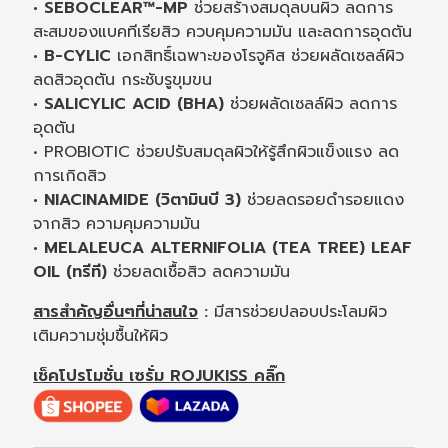
• SEBOCLEAR™-MP
ช่วยสร้างสมดุลบนผิว ลดการ
สะสมของแบคทีเรียสิว ควบคุมความมัน และลดการอุดตัน
• B-CYLIC
เอกสิทธิ์เฉพาะของโรจูคิส ช่วยผลัดเซลล์ผิว
ลดสิวอุดตัน กระชับรูขุมขน
• SALICYLIC ACID (BHA)
ช่วยผลัดเซลล์ผิว ลดการ
อุดตัน
• PROBIOTIC ช่วยปรับสมดุลผิวให้รู้สึกผิวแข็งแรง ลด
การเกิดสิว
• NIACINAMIDE (วิตามินบี 3)
ช่วยลดรอยดำรอยแดง
จากสิว ความคุมความมัน
• MELALEUCA ALTERNIFOLIA (TEA TREE) LEAF
OIL (ทรีที)
ช่วยลดเชื้อสิว ลดความมัน
สารสำคัญอื่นๆที่น่าสนใจ
:
มีสารช่วยปลอบประโลมผิว
เติมความชุ่มชื้นให้ผิว
เช็คโปรโมชั่น เซรั่ม ROJUKISS คลิ๊ก