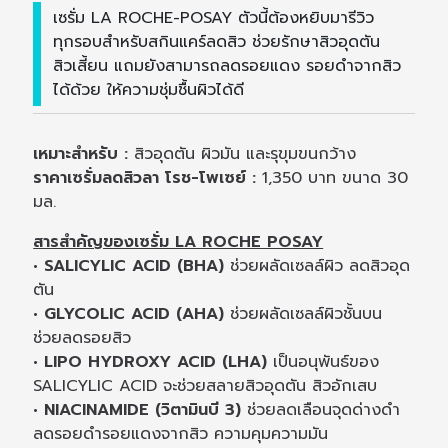
เซรั่ม LA ROCHE-POSAY ตัวนี้ต้องหยิบมารีวิว
ทุกรอบสำหรับสกินแคร์ลดสิว ช่วยรักษาสิวอุดตัน
สิวเสี้ยน แถมยังสามารถลดรอยแดง รอยดำจากสิว
ได้ด้วย ให้ความชุ่มชื้นผิวได้ดี
เหมาะสำหรับ :
สิวอุดตัน ผิวมัน และรุขุมขนกว้าง
ราคาเซรั่มลดสิวลา โรช-โพเซย์ :
1,350 บาท ขนาด 30
มล.
สารสำคัญของเซรั่ม LA ROCHE POSAY
• SALICYLIC ACID (BHA)
ช่วยผลัดเซลล์ผิว ลดสิวอุด
ตัน
• GLYCOLIC ACID (AHA)
ช่วยผลัดเซลล์ผิวชั้นบน
ช่วยลดรอยสิว
• LIPO HYDROXY ACID (LHA)
เป็นอนุพันธ์ของ
SALICYLIC ACID จะช่วยสลายสิวอุดตัน สิวอักเสบ
• NIACINAMIDE (วิตามินบี 3)
ช่วยลดเลือนจุดด่างดำ
ลดรอยดำรอยแดงจากสิว ความคุมความมัน