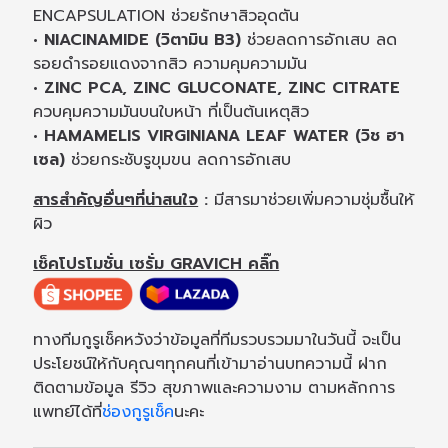
ENCAPSULATION ช่วยรักษาสิวอุดตัน
• NIACINAMIDE (วิตามิน B3)
ช่วยลดการอักเสบ ลด
รอยดำรอยแดงจากสิว ความคุมความมัน
• ZINC PCA, ZINC GLUCONATE, ZINC CITRATE
ควบคุมความมันบนใบหน้า ที่เป็นต้นเหตุสิว
• HAMAMELIS VIRGINIANA LEAF WATER (วิช ฮา
เซล)
ช่วยกระชับรูขุมขน ลดการอักเสบ
สารสำคัญอื่นๆที่น่าสนใจ
:
มีสารมาช่วยเพิ่มความชุ่มชื้นให้
ผิว
เช็คโปรโมชั่น เซรั่ม GRAVICH คลิ๊ก
ทางทีมกูรูเช็คหวังว่าข้อมูลที่ทีมรวบรวมมาในวันนี้ จะเป็น
ประโยชน์ให้กับคุณๆทุกคนที่เข้ามาอ่านบทความนี้ ฝาก
ติดตามข้อมูล รีวิว สุขภาพและความงาม ตามหลักการ
แพทย์ได้ที่
ช่องกูรูเช็ค
นะคะ