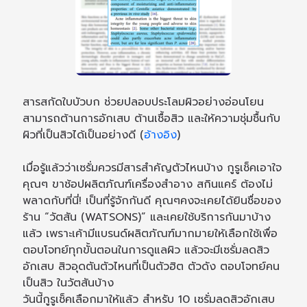
สารสกัดใบบัวบก ช่วยปลอบประโลมผิวอย่างอ่อนโยน
สามารถต้านการอักเสบ ต้านเชื้อสิว และให้ความชุ่มชื้นกับ
ผิวที่เป็นสิวได้เป็นอย่างดี (
อ้างอิง
)
เมื่อรู้แล้วว่าเซรั่มควรมีสารสำคัญตัวไหนบ้าง กูรูเช็คเอาใจ
คุณๆ ขาช้อปผลิตภัณฑ์เครื่องสำอาง สกินแคร์ ต้องไม่
พลาดกับที่นี่! เป็นที่รู้จักกันดี คุณๆคงจะเคยได้ยินชื่อของ
ร้าน “วัตสัน (WATSONS)” และเคยใช้บริการกันมาบ้าง
แล้ว เพราะเค้ามีแบรนด์ผลิตภัณฑ์มากมายให้เลือกใช้เพื่อ
ตอบโจทย์ทุกขั้นตอนในการดูแลผิว แล้วจะมีเซรั่มลดสิว
อักเสบ สิวอุดตันตัวไหนที่เป็นตัวฮิต ตัวดัง ตอบโจทย์คน
เป็นสิว ในวัตสันบ้าง
วันนี้กูรูเช็คเลือกมาให้แล้ว สำหรับ 10 เซรั่มลดสิวอักเสบ