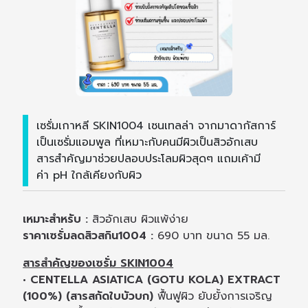
เซรั่มเกาหลี SKIN1004 เซนเทลล่า จากมาดากัสการ์
เป็นเซรั่มแอมพูล ที่เหมาะกับคนมีผิวเป็นสิวอักเสบ
สารสำคัญมาช่วยปลอบประโลมผิวสุดๆ แถมเค้ามี
ค่า pH ใกล้เคียงกับผิว
เหมาะสำหรับ :
สิวอักเสบ ผิวแพ้ง่าย
ราคาเซรั่มลดสิวสกิน1004 :
690 บาท ขนาด 55 มล.
สารสำคัญของเซรั่ม SKIN1004
• CENTELLA ASIATICA (GOTU KOLA) EXTRACT
(100%) (สารสกัดใบบัวบก)
ฟื้นฟูผิว ยับยั้งการเจริญ