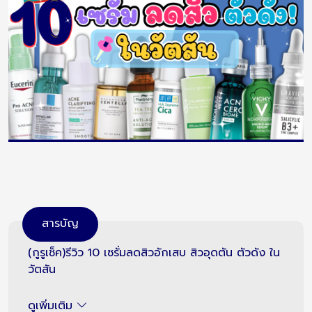
สารบัญ
(กูรูเช็ค)รีวิว 10 เซรั่มลดสิวอักเสบ สิวอุดตัน ตัวดัง ใน
วัตสัน
ดูเพิ่มเติม