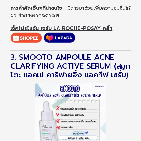
สารสำคัญอื่นๆที่น่าสนใจ
:
มีสารมาช่วยเพิ่มความชุ่มชื้นให้
ผิว ช่วยให้ผิวกระจ่างใส
เช็คโปรโมชั่น เซรั่ม LA ROCHE-POSAY คลิ๊ก
3. SMOOTO AMPOULE ACNE
CLARIFYING ACTIVE SERUM (สมูท
โตะ แอคเน่ คาริฟายอิ้ง แอคทีฟ เซรั่ม)