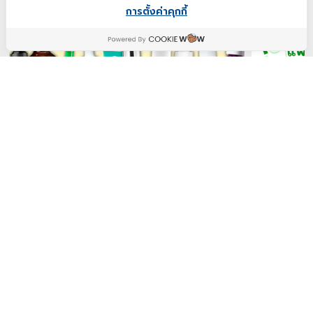
การตั้งค่าคุกกี้
(กูรูเช็ค)รวม 10 เซรั่มลดรอยสิว รอยแดง รอยดำ
(กูรูเช็ค)10
ฉบับอัปเดต
ไหนควรตำ
2023-12-26 18:00
2023-09-11 
รีวิวฉบับอัปเดต 10 เซรั่มลดรอยสิว รอยแดง รอยดำ
รีวิว 10 แผ่
จุดด่างดำ ลดผิวหมองคล้ำ เพิ่มความกระจ่างใสให้ผิว
ช่วยเร่งด่วน 
ได้เเบบปังๆ สูตรไหนดี
กวนใจ หาซื้อ
Views 17127
Views 131