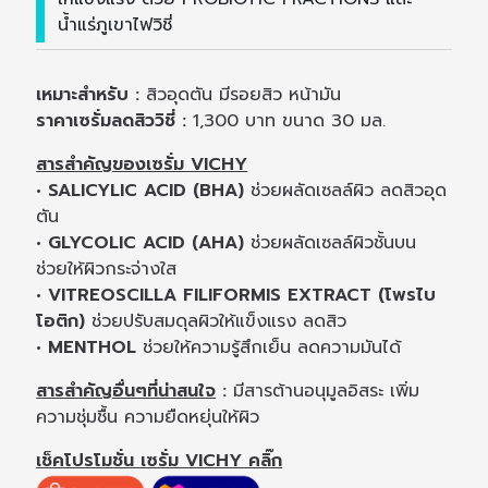
น้ำแร่ภูเขาไฟวิชี่
เหมาะสำหรับ :
สิวอุดตัน มีรอยสิว หน้ามัน
ราคาเซรั่มลดสิววิชี่ :
1,300 บาท ขนาด 30 มล.
สารสำคัญของเซรั่ม VICHY
• SALICYLIC ACID (BHA)
ช่วยผลัดเซลล์ผิว ลดสิวอุด
ตัน
• GLYCOLIC ACID (AHA)
ช่วยผลัดเซลล์ผิวชั้นบน
ช่วยให้ผิวกระจ่างใส
• VITREOSCILLA FILIFORMIS EXTRACT (โพรไบ
โอติก)
ช่วยปรับสมดุลผิวให้แข็งแรง ลดสิว
• MENTHOL
ช่วยให้ความรู้สึกเย็น ลดความมันได้
สารสำคัญอื่นๆที่น่าสนใจ
:
มีสารต้านอนุมูลอิสระ เพิ่ม
ความชุ่มชื้น ความยืดหยุ่นให้ผิว
เช็คโปรโมชั่น เซรั่ม VICHY คลิ๊ก