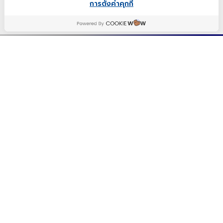
การตั้งค่าคุกกี้
(กูรูเช็ค)รวม10 โรงงานผลิตอาหารเสริมกลูต้า ที่ได้
มาตรฐาน
2024-11-28 11:00
ผู้ประกอบกการที่ต้องการผลิตอาหารเสริมกลูต้า ด้วย
มาตรฐานการผลิตและประสบการณ์ที่พร้อมให้บริการ
สร้างแบรนด์อย่างครบวงจร กูรูเช็ครวมมาให้แล้ว 10
Views 4085
โรงงาน
ปรึกษาพัฒนาสูตรกับผู้เชี่ยวชาญเภสัชกร
R&D