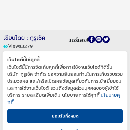
เขียนโดย : กูรูเช็ค
แชร์เลย!
Views
3279
เว็บไซต์นี้ใช้คุกกี้
ความรู้ที่เกี่ยวข้อง
เว็บไซต์นี้มีการจัดเก็บคุกกี้เพื่อการใช้งานเว็บไซต์ที่ดีขึ้น
บริษัท กูรูเช็ค จำกัด ขอความยินยอมท่านในการเก็บรวบรวม
(กูรูเช็ค)
ประมวลผล และ/หรือเปิดเผยข้อมูลเกี่ยวกับการเข้าเยี่ยมชม
ในไทย ปี202
x
และการใช้งานเว็บไซต์ รวมถึงข้อมูลส่วนบุคคลของผู้เข้าใช้
2024-01-24 
บริการ รายละเอียดเพิ่มเติม นโยบายการใช้คุกกี้
นโยบายคุ
รวม 10 โรงง
กกี้
ที่ดีมีมาตร
2025
Views 15
ยอมรับทั้งหมด