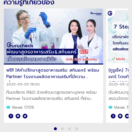
ความรู้ที่เกี่ยวข้อง
ฟรี!! ให้คำปรึกษาสูตรอาหารเสริม สกินแคร์ พร้อม
(กูรูเช็ค) 
Partner โรงงานผลิตอาหารเสริมที่มีความ
แคร์ โดยที
เชี่ยวชาญ
OEM/ODM ท
2025-09-05 18:00
2025-09-23 
ทีมเภสัชกร R&D ช่วยพัฒนาสูตรเฉพาะบุคคล พร้อม
เริ่มพัฒนาสู
Partner โรงงานผลิตอาหารเสริม สกินเเคร์ ที่ผ่าน
สรรนวัตกรรม
มาตรฐานสากล ขั้นตอนครบจบในที่เดียว เหมาะสำหรับ
ที่เก่งเเละหน้
Views 1709
Views 15
แบรนด์ใหม่หรือเจ้าของธุรกิจที่มองหาความปลอดภัย
ให้ดีกว่าโดยจ