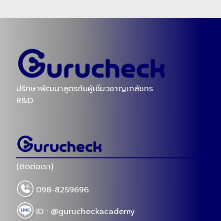
ปรึกษาพัฒนาสูตรกับผู้เชี่ยวชาญเภสัชกร
R&D
(ติดต่อเรา)
098-8259696
ID : @gurucheckacademy