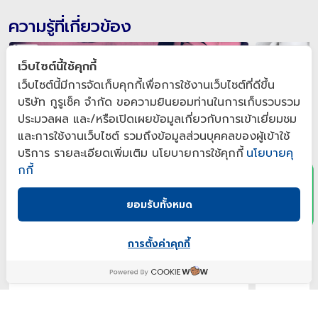
ความรู้ที่เกี่ยวข้อง
เว็บไซต์นี้ใช้คุกกี้
เว็บไซต์นี้มีการจัดเก็บคุกกี้เพื่อการใช้งานเว็บไซต์ที่ดีขึ้น
บริษัท กูรูเช็ค จำกัด ขอความยินยอมท่านในการเก็บรวบรวม
ประมวลผล และ/หรือเปิดเผยข้อมูลเกี่ยวกับการเข้าเยี่ยมชม
x
และการใช้งานเว็บไซต์ รวมถึงข้อมูลส่วนบุคคลของผู้เข้าใช้
บริการ รายละเอียดเพิ่มเติม นโยบายการใช้คุกกี้
นโยบายคุ
กกี้
(กูรูเช็ค) รวม 4 วิตามินที่ห้ามซื้อกินเองเด็ดขาด!
(กูรูเช็ค) 
ยอมรับทั้งหมด
2024 สารไ
2024-06-24 16:00
2024-01-04 
ปัจจุบันเราสามารถซื้ออาหารเสริมทาน เพื่อบำรุงสุขภาพ
วิตามินกันแ
การตั้งค่าคุกกี้
ได้หลากหลาย โดยเฉพาะวิตามิน แต่ก็ยังมีวิตามินบาง
ครีมกันแดดห
ตัวที่ห้ามซื้อกินเองเด็ดขาด!
เป็นสิ่งแรกที
Views 5179
Views 8
ที่ออกฤทธิ์ข
ผลลัพธ์ที่ดี