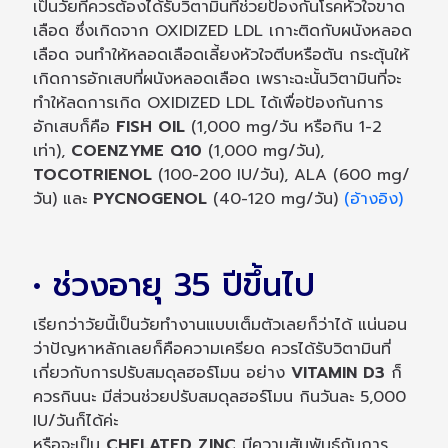
เป็นวัยที่ควรต้องได้รับวิตามินที่ช่วยป้องกันโรคหัวใจขาด
เลือด ซึ่งเกิดจาก OXIDIZED LDL เกาะติดกับผนังหลอด
เลือด จนทำให้หลอดเลือดเลี้ยงหัวใจตีบหรือตัน กระตุ้นให้
เกิดการอักเสบที่ผนังหลอดเลือด เพราะฉะนั้นวิตามินที่จะ
ทำให้ลดการเกิด OXIDIZED LDL ได้เพื่อป้องกันการ
อักเสบก็คือ
FISH OIL
(1,000 mg/วัน หรือกิน 1-2
เท่า),
COENZYME Q10
(1,000 mg/วัน),
TOCOTRIENOL
(100-200 IU/วัน), ALA (600 mg/
วัน) และ
PYCNOGENOL
(40-120 mg/วัน)
(อ้างอิง)
• ช่วงอายุ 35 ปีขึ้นไป
เรียกว่าวัยนี้เป็นวัยทำงานแบบเต็มตัวเลยก็ว่าได้ แน่นอน
ว่าปัญหาหลักเลยก็คือความเครียด ควรได้รับวิตามินที่
เกี่ยวกับการปรับสมดุลฮอร์โมน อย่าง
VITAMIN D3
ก็
ควรกินนะ มีส่วนช่วยปรับสมดุลฮอร์โมน กินวันละ 5,000
IU/วันก็ได้ค่ะ
หรือจะเป็น
CHELATED ZINC
มีความสัมพันธ์กับการ