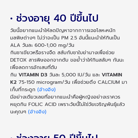
• ช่วงอายุ 40 ปีขึ้นไป
วัยนี้อยากแนะนำให้ลดปัญหาจากกาารเจอโลหะหนัก
มลพิษต่างๆ ไม่ว่าจะเป็น PM 2.5 อันนี้แนะนำให้กินเป็น
ALA วันละ 600-1,00 mg/วัน
กินชาเขียวหรือรางจืด สลับกับชาใบย่านางเพื่อช่วย
DETOX สารพิษออกจากตับ ขอย้ำว่าให้กินสลับๆ กันนะ
เพื่อลดการอักเสบที่ตับ
กิน
VITAMIN D3
วันละ 5,000 IU/วัน และ
VITAMIN
K2
75-150 microgram/วัน เพื่อช่วยดึง CALCIUM มา
เก็บที่กระดูก
(อ้างอิง)
มีอย่างเดียวเลยที่อยากแนะนำคือผู้หญิงอย่างเราควร
หยุดกิน FOLIC ACID เพราะวัยนี้ไม่ใช่วัยเจริญพันธุ์แล้ว
นะคุณๆ
(อ้างอิง)