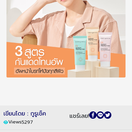
เขียนโดย : กูรูเช็ค
แชร์เลย!
Views
5297