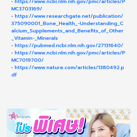
•
https://www.ncbi.nlm.nih.gov/pmc/articles/P
MC3703169/
•
https://www.researchgate.net/publication/
375090001_Bone_Health_-Understanding_C
alcium_Supplements_and_Benefits_of_Other
_Vitamin-_Minerals
•
https://pubmed.ncbi.nlm.nih.gov/27131640/
•
https://www.ncbi.nlm.nih.gov/pmc/articles/P
MC7019700/
•
https://www.nature.com/articles/1380492.p
df