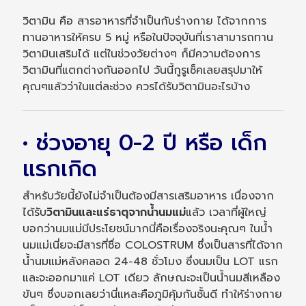
วิตามิน คือ สารอาหารที่จำเป็นกับร่างกาย ได้จากการ
ทานอาหารให้ครบ 5 หมู่ หรือในปัจจุบันที่เราสามารถทาน
วิตามินเสริมได้ แต่ในช่วงวัยต่างๆ ก็มีความต้องการ
วิตามินที่แตกต่างกันออกไป วันนี้กูรูเช็คเลยสรุปมาให้
คุณๆแล้วว่าในแต่ละช่วง ควรได้รับวิตามินอะไรบ้าง
• ช่วงอายุ 0-2 ปี หรือ เด็ก
แรกเกิด
สำหรับวัยนี้ยังไม่จำเป็นต้องมีสารเสริมอาหาร เนื่องจาก
ได้รับ
วิตามินและแร่ธาตุจากน้ำนมแม่
แล้ว เวลาที่ผู้ใหญ่
บอกว่านมแม่มีประโยชน์มากนี่คือเรื่องจริงนะคุณๆ ในน้ำ
นมแม่เนี่ยจะมีสารที่ชื่อ COLOSTRUM ซึ่งเป็นสารที่ได้จาก
น้ำนมแม่หลังคลอด 24-48 ชั่วโมง ซึ่งนมเป็น LOT แรก
และจะออกมาแค่ LOT เดียว ลักษณะจะเป็นน้ำนมสีเหลือง
ข้นๆ ซึ่งบอกเลยว่านี่แหละคือภูมิคุ้มกันชั้นดี ทำให้ร่างกาย