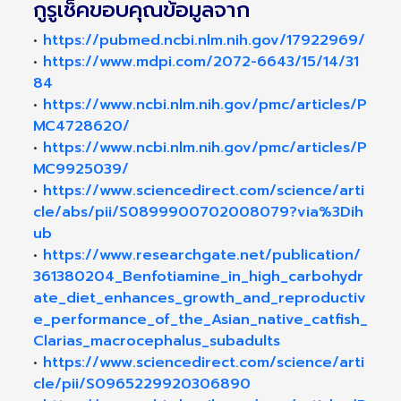
กูรูเช็คขอบคุณข้อมูลจาก
•
https://pubmed.ncbi.nlm.nih.gov/17922969/
•
https://www.mdpi.com/2072-6643/15/14/31
84
•
https://www.ncbi.nlm.nih.gov/pmc/articles/P
MC4728620/
•
https://www.ncbi.nlm.nih.gov/pmc/articles/P
MC9925039/
•
https://www.sciencedirect.com/science/arti
cle/abs/pii/S0899900702008079?via%3Dih
ub
•
https://www.researchgate.net/publication/
361380204_Benfotiamine_in_high_carbohydr
ate_diet_enhances_growth_and_reproductiv
e_performance_of_the_Asian_native_catfish_
Clarias_macrocephalus_subadults
•
https://www.sciencedirect.com/science/arti
cle/pii/S0965229920306890