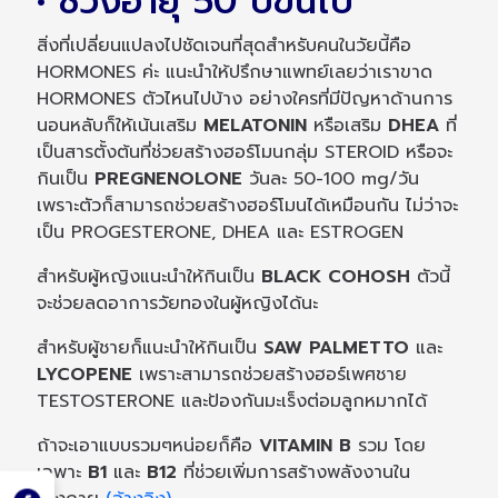
• ช่วงอายุ 50 ปีขึ้นไป
สิ่งที่เปลี่ยนแปลงไปชัดเจนที่สุดสำหรับคนในวัยนี้คือ
HORMONES ค่ะ แนะนำให้ปรึกษาแพทย์เลยว่าเราขาด
HORMONES ตัวไหนไปบ้าง อย่างใครที่มีปัญหาด้านการ
นอนหลับก็ให้เน้นเสริม
MELATONIN
หรือเสริม
DHEA
ที่
เป็นสารตั้งต้นที่ช่วยสร้างฮอร์โมนกลุ่ม STEROID หรือจะ
กินเป็น
PREGNENOLONE
วันละ 50-100 mg/วัน
เพราะตัวก็สามารถช่วยสร้างฮอร์โมนได้เหมือนกัน ไม่ว่าจะ
เป็น PROGESTERONE, DHEA และ ESTROGEN
สำหรับผู้หญิงแนะนำให้กินเป็น
BLACK COHOSH
ตัวนี้
จะช่วยลดอาการวัยทองในผู้หญิงได้นะ
สำหรับผู้ชายก็แนะนำให้กินเป็น
SAW PALMETTO
และ
LYCOPENE
เพราะสามารถช่วยสร้างฮอร์เพศชาย
TESTOSTERONE และป้องกันมะเร็งต่อมลูกหมากได้
ถ้าจะเอาแบบรวมๆหน่อยก็คือ
VITAMIN B
รวม โดย
เฉพาะ
B1
และ
B12
ที่ช่วยเพิ่มการสร้างพลังงานใน