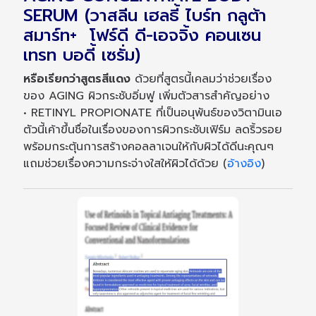
SERUM (วาสลีน เฮลธี้ ไบร์ท กลูต้า
สมาร์ท+ โฟร์ดี ดี-เอจจิ้ง คอนเซน
เทรท บอดี้ เซรั่ม)
หรือเรียกว่าสูตรสีแดง
ด้วยที่สูตรนี้เคลมว่าช่วยเรื่อง
ของ AGING ผิวกระชับอิ่มฟู เพิ่มตัวสารสำคัญอย่าง
• RETINYL PROPIONATE ที่เป็นอนุพันธ์ของวิตามินเอ
ตัวนี้เค้าขึ้นชื่อในเรื่องของการผิวกระชับเฟิร์ม ลดริ้วรอย
พร้อมกระตุ้นการสร้างคอลลาเจนให้กับผิวได้ดีนะคุณๆ
แถมช่วยเรื่องความกระจ่างใสให้ผิวได้ด้วย (
อ้างอิง
)