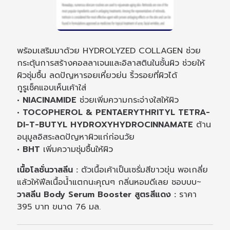
พร้อมเสริมมาด้วย HYDROLYZED COLLAGEN ช่วย
กระตุ้นการสร้างคอลลาเจนและอิลาสตินในชั้นผิว ช่วยให้
ผิวชุ่มชื้น ลดปัญหารอยเหี่ยวย่น ริ้วรอยที่ผิวได้
กูรูเช็คแอบเห็นเค้าใส่
• NIACINAMIDE
ช่วยเพิ่มความกระจ่างใสให้ผิว
• TOCOPHEROL & PENTAERYTHRITYL TETRA-
DI-T-BUTYL HYDROXYHYDROCINNAMATE
ต้าน
อนุมูลอิสระลดปัญหาผิวแก่ก่อนวัย
• BHT
เพิ่มความชุ่มชื้นให้ผิว
เนื้อโลชั่นวาสลีน :
ตัวเนื้อเค้าเป็นเซรั่มสีขาวขุ่น พอเกลี่ย
แล้วให้ฟีลเนื้อน้ำแตกนะคุณๆ กลิ่นหอมดีเลย ชอบบบ~
วาสลีน Body Serum Booster สูตรสีแดง :
ราคา
395 บาท ขนาด 76 มล.