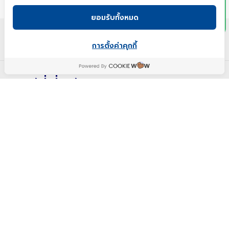
ยอมรับทั้งหมด
เขียนโดย : กูรูเช็ค
แชร์เลย!
การตั้งค่าคุกกี้
Views
18064
ความรู้ที่เกี่ยวข้อง
(กูรูเช็ค) รีวิว โลชั่น วาสลีน GLUTA-HYA PRO
(กูรูเช็ค) ร
AGE สูตรใหม่ ตัวตึงผิวใส เฟิร์มกระชับ ฉบับตัว
ว่า ลดริ้วรอ
แม่!!
2023-04-11 12:00
2023-04-26 