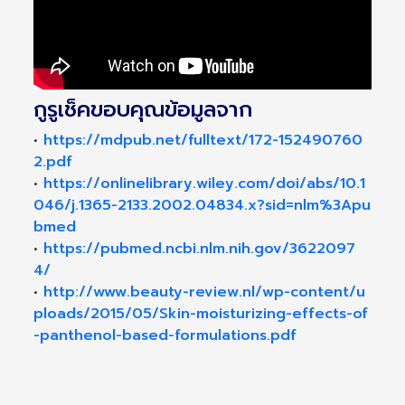
กูรูเช็คขอบคุณข้อมูลจาก
•
https://mdpub.net/fulltext/172-152490760
2.pdf
•
https://onlinelibrary.wiley.com/doi/abs/10.1
046/j.1365-2133.2002.04834.x?sid=nlm%3Apu
bmed
•
https://pubmed.ncbi.nlm.nih.gov/3622097
4/
•
http://www.beauty-review.nl/wp-content/u
ploads/2015/05/Skin-moisturizing-effects-of
-panthenol-based-formulations.pdf