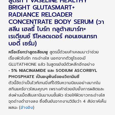
สูตรที่ 1 VASELINE HEALTHY
BRIGHT GLUTASMART+
RADIANCE RELOADER
CONCENTRATE BODY SERUM (วา
สลีน เฮลธี้ ไบร์ท กลูต้าสมาร์ท+
เรเดียนซ์ รีโหลดเดอร์ คอนเซนเทรท
บอดี้ เซรั่ม)
หรือเรียกว่าสูตรสีชมพู
สูตรนี้ด้วยเค้าเคลมมาว่าช่วย
เรื่องผิวไบร์ท กระจ่างใส นอกจากตัวชูโรงจะมี
GLUTATHIONE แล้ว ในสูตรยังมีตัวหลีกอีกอย่าง
• 5% NIACINAMIDE และ SODIUM ASCORBYL
PHOSPHATE เป็นอนุพันธ์ของวิตามินซี
ตัวนี้จัดว่าเป็นไวท์เทนนิ่งที่ได้รับความนิยมอย่างมากใน
สกินแคร์ขาวใสนะคุณๆ เพราะเค้าช่วยยับยั้งการผลิตและ
ส่งผ่านเม็ดสีเมลานินมาบนชั้นผิว ช่วยให้ผิวขาวกระจ่างใส
จุดด่างดำจางลง ซึ่งยืนยันจากงานวิจัยว่า 4 สัปดาห์เห็น
ผลนะ (
อ้างอิง
)