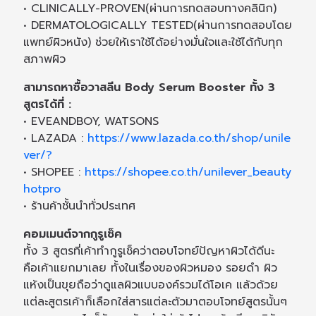
• CLINICALLY-PROVEN(ผ่านการทดสอบทางคลินิก)
• DERMATOLOGICALLY TESTED(ผ่านการทดสอบโดย
แพทย์ผิวหนัง) ช่วยให้เราใช้ได้อย่างมั่นใจและใช้ได้กับทุก
สภาพผิว
สามารถหาซื้อวาสลีน Body Serum Booster ทั้ง 3
สูตรได้ที่ :
• EVEANDBOY, WATSONS
• LAZADA :
https://www.lazada.co.th/shop/unile
ver/?
• SHOPEE :
https://shopee.co.th/unilever_beauty
hotpro
• ร้านค้าชั้นนำทั่วประเทศ
คอมเมนต์จากกูรูเช็ค
ทั้ง 3 สูตรที่เค้าทำกูรูเช็คว่าตอบโจทย์ปัญหาผิวได้ดีนะ
คือเค้าแยกมาเลย ทั้งในเรื่องของผิวหมอง รอยดำ ผิว
แห้งเป็นขุยถือว่าดูแลผิวแบบองค์รวมได้โอเค แล้วด้วย
แต่ละสูตรเค้าก็เลือกใส่สารแต่ละตัวมาตอบโจทย์สูตรนั้นๆ