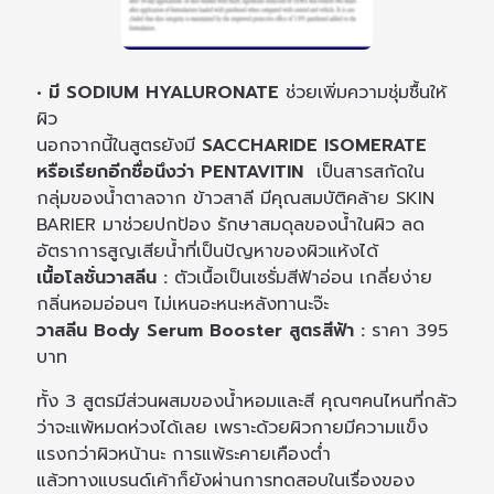
• มี SODIUM HYALURONATE
ช่วยเพิ่มความชุ่มชื้นให้
ผิว
นอกจากนี้ในสูตรยังมี
SACCHARIDE ISOMERATE
หรือเรียกอีกชื่อนึงว่า PENTAVITIN
เป็นสารสกัดใน
กลุ่มของน้ำตาลจาก ข้าวสาลี มีคุณสมบัติคล้าย SKIN
BARIER มาช่วยปกป้อง รักษาสมดุลของน้ำในผิว ลด
อัตราการสูญเสียน้ำที่เป็นปัญหาของผิวแห้งได้
เนื้อโลชั่นวาสลีน :
ตัวเนื้อเป็นเซรั่มสีฟ้าอ่อน เกลี่ยง่าย
กลิ่นหอมอ่อนๆ ไม่เหนอะหนะหลังทานะจ๊ะ
วาสลีน Body Serum Booster สูตรสีฟ้า :
ราคา 395
บาท
ทั้ง 3 สูตรมีส่วนผสมของน้ำหอมและสี คุณๆคนไหนที่กลัว
ว่าจะแพ้หมดห่วงได้เลย เพราะด้วยผิวกายมีความแข็ง
แรงกว่าผิวหน้านะ การแพ้ระคายเคืองต่ำ
แล้วทางแบรนด์เค้าก็ยังผ่านการทดสอบในเรื่องของ