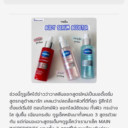
ช่วงนี้กูรูเช็คได้ข่าวว่าวาสลีนออกสูตรใหม่เป็นบอดี้เซรั่ม
สูตรกลูต้าสมาร์ท เคลมว่าปลดล็อกผิวที่ดีที่สุด รู้สึกได้
ตั้งแต่เริ่มใช้ ตอบโจทย์ผิว แยกไลน์ชัดเจน ทั้งผิว กระจ่าง
ใส ชุ่มชื้น เนียนกระชับ กูรูเช็คหยิบมาทั้งหมด 3 สูตรด้วย
กัน แต่ก่อนจะเจาะสูตรเต็มๆกูรูเช็คว่าเรามาเช็ค MAIN