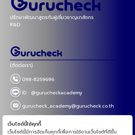
ความรู้ที่เกี่ยวข้อง
(กูรูเช็ค) พารีวิว วิตามินซี MEGA We care NAT
(กูรูเช็ค) ร
C กินยังไง? เหมาะกับใคร?
วัย 30+ ต้อ
2023-03-23
2023-04-10
วิตามินซี MEGA We care NAT C พาเช็คตามคำเรียก
รวมวิตามิน อา
ร้องที่คุณๆหลายๆคนทักกันเข้ามา กินยังไง? เหมาะกับ
ซ่อมร่าง mus
ใคร?
Views 14798
Views 22
เว็บไซต์นี้ใช้คุกกี้
เว็บไซต์นี้มีการจัดเก็บคุกกี้เพื่อการใช้งานเว็บไซต์ที่ดีขึ้น
ปรึกษาพัฒนาสูตรกับผู้เชี่ยวชาญเภสัชกร