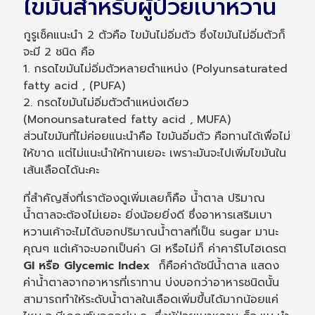
ไขมันสำหรับผู้ป่วยเบาหวาน
กูรูเช็คแนะนำ 2 ตัวคือ ไขมันไม่อิ่มตัว ซึ่งไขมันไม่อิ่มตัวก็
จะมี 2 ชนิด คือ
1. กรดไขมันไม่อิ่มตัวหลายตำแหน่ง (Polyunsaturated
fatty acid , (PUFA)
2. กรดไขมันไม่อิ่มตัวตำแหน่งเดียว
(Monounsaturated fatty acid , MUFA)
ส่วนไขมันที่ไม่ค่อยแนะนำคือ ไขมันอิ่มตัว คือทานได้เพื่อไม่
ให้ขาด แต่ไม่แนะนำให้ทานเยอะ เพราะมันจะไปเพิ่มไขมันใน
เส้นเลือดได้นะคะ
ที่สำคัญสิ่งที่เราต้องดูเพิ่มเลยก็คือ น้ำตาล ปริมาณ
น้ำตาลจะต้องไม่เยอะ ยิ่งน้อยยิ่งดี ซึ่งอาหารเสริมเบา
หวานเค้าจะไมได้บอกปริมาณน้ำตาลที่เป็น sugar มานะ
คุณๆ แต่เค้าจะบอกเป็นค่า GI หรือไม่ก็ ค่าคาร์โบไฮเดรต
GI หรือ Glycemic Index
ก็คือค่าดัชนีน้ำตาล แสดง
ค่าน้ำตาลจากอาหารที่เราทาน บ่งบอกว่าอาหารชนิดนั้น
สามารถทำให้ระดับน้ำตาลในเลือดเพิ่มขึ้นได้มากน้อยแค่