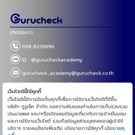
ทำความรู้จัก
หัวล้าน รวมม
ค่ะ
Views 16
(กูรูเช็ค) รีวิว 10 อาหารสำหรับลดความดัน อิง
ตามงานวิจัย ไม่มโน!!
2023-07-04 19:00
ใครเริ่มกังวลเรื่องความดันสูง อยากเริ่มปรับพฤติกรรม
ปรับอาหารการกิน พาไปเช็ค10 อาหารลดความดัน อิง
ตามงานวิจัย ไม่มโน!! มาฝากคุณ ๆ กันค่า
Views 14306
เว็บไซต์นี้ใช้คุกกี้
เว็บไซต์นี้มีการจัดเก็บคุกกี้เพื่อการใช้งานเว็บไซต์ที่ดีขึ้น
บริษัท กูรูเช็ค จำกัด ขอความยินยอมท่านในการเก็บรวบรวม
ประมวลผล และ/หรือเปิดเผยข้อมูลเกี่ยวกับการเข้าเยี่ยมชม
x
และการใช้งานเว็บไซต์ รวมถึงข้อมูลส่วนบุคคลของผู้เข้าใช้
บริการ รายละเอียดเพิ่มเติม นโยบายการใช้คุกกี้
นโยบายคุ