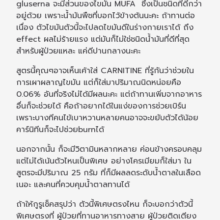
gluserna จะมีส่วนของไขมัน MUFA ซึ่งเป็นชนิดที่ดีกว่า
อยู่ด้วย เพราะน้ำมันพืชที่บอกไว้ข้างต้นนะคะ ถ้าทานต่อ
เนื่อง ตัวไขมันตัวนี้จะไปลดไขมันดีในร่างกายเราได้ ถึง
effect ผลไม่ร้ายแรง แต่มันก็ไม่ใช่ชนิดน้ำมันที่ดีที่สุด
สำหรับผู้ป่วยแหละ แค่ดีปานกลางนะคะ
สูตรนี้คุณๆอาจเห็นเค้าใส่ CARNITINE ที่รู้กันว่าช่วยใน
การเผาผลาญไขมัน แต่ก็ใส่มาปริมาณนิดหน่อยคือ
0.06% อันที่จริงไม่ได้มีผลนะคะ แต่ถ้าทานเพิ่มจากอาหาร
อื่นก็จะช่วยได้ คือถ้าอยากได้ในแง่ของการช่วยเบิร์น
เพราะบางทีคนไข้เบาหวานหลายคนอาจจะขยับตัวได้น้อย
คาร์นิทีนก็จะไปช่วยburnได้
นอกจากนั้น ก็จะมีวิตามินหลากหลาย ค่อนข้างครอบคลุม
แต่ไม่ได้เน้นตัวไหนเป็นพิเศษ อย่างโครเมียมก็ใส่มา ใน
สูตรจะมีปริมาณ 25 กรัม ที่ก็มีผลลดระดับน้ำตาลในเลือด
เนอะ และคนที่ควบคุมน้ำตาลทานได้
ถ้าให้กูรูเช็คสรุปว่า ตัวนี้พิเศษตรงไหน ก็จะบอกว่าตัวนี้
พิเศษตรงที่ ผู้ป่วยที่ทานอาหารทางสาย ผู้ป่วยติดเตียง