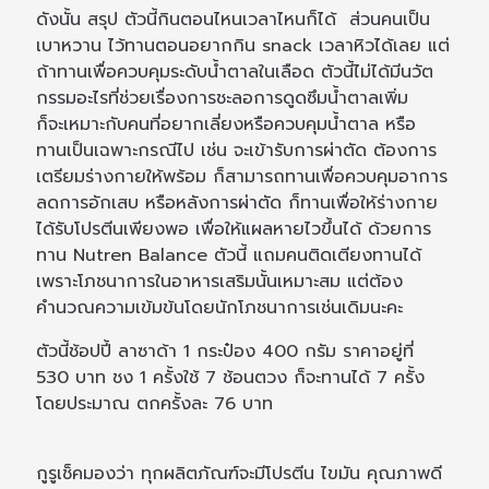
ดังนั้น สรุป ตัวนี้กินตอนไหนเวลาไหนก็ได้ ส่วนคนเป็น
เบาหวาน ไว้ทานตอนอยากกิน snack เวลาหิวได้เลย แต่
ถ้าทานเพื่อควบคุมระดับน้ำตาลในเลือด ตัวนี้ไม่ได้มีนวัต
กรรมอะไรที่ช่วยเรื่องการชะลอการดูดซึมน้ำตาลเพิ่ม
ก็จะเหมาะกับคนที่อยากเลี่ยงหรือควบคุมน้ำตาล หรือ
ทานเป็นเฉพาะกรณีไป เช่น จะเข้ารับการผ่าตัด ต้องการ
เตรียมร่างกายให้พร้อม ก็สามารถทานเพื่อควบคุมอาการ
ลดการอักเสบ หรือหลังการผ่าตัด ก็ทานเพื่อให้ร่างกาย
ได้รับโปรตีนเพียงพอ เพื่อให้แผลหายไวขึ้นได้ ด้วยการ
ทาน Nutren Balance ตัวนี้ แถมคนติดเตียงทานได้
เพราะโภชนาการในอาหารเสริมนั้นเหมาะสม แต่ต้อง
คำนวณความเข้มข้นโดยนักโภชนาการเช่นเดิมนะคะ
ตัวนี้ช้อปปี้ ลาซาด้า 1 กระป๋อง 400 กรัม ราคาอยู่ที่
530 บาท ชง 1 ครั้งใช้ 7 ช้อนตวง ก็จะทานได้ 7 ครั้ง
โดยประมาณ ตกครั้งละ 76 บาท
กูรูเช็คมองว่า ทุกผลิตภัณฑ์จะมีโปรตีน ไขมัน คุณภาพดี