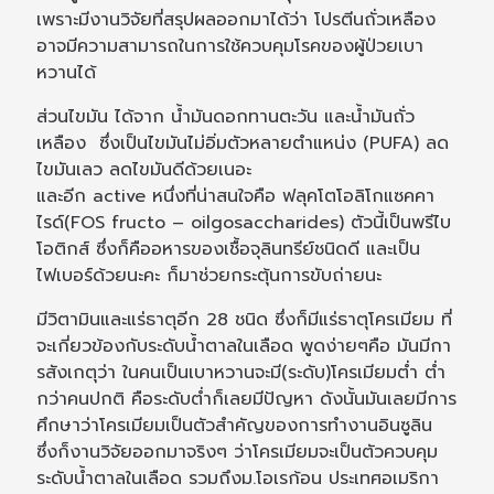
เพราะมีงานวิจัยที่สรุปผลออกมาได้ว่า โปรตีนถั่วเหลือง
อาจมีความสามารถในการใช้ควบคุมโรคของผู้ป่วยเบา
หวานได้
ส่วนไขมัน ได้จาก น้ำมันดอกทานตะวัน และน้ำมันถั่ว
เหลือง ซึ่งเป็นไขมันไม่อิ่มตัวหลายตำแหน่ง (PUFA) ลด
ไขมันเลว ลดไขมันดีด้วยเนอะ
และอีก active หนึ่งที่น่าสนใจคือ ฟลุคโตโอลิโกแซคคา
ไรด์(FOS fructo – oilgosaccharides) ตัวนี้เป็นพรีไบ
โอติกส์ ซึ่งก็คืออหารของเชื้อจุลินทรีย์ชนิดดี และเป็น
ไฟเบอร์ด้วยนะคะ ก็มาช่วยกระตุ้นการขับถ่ายนะ
มีวิตามินและแร่ธาตุอีก 28 ชนิด ซึ่งก็มีแร่ธาตุโครเมียม ที่
จะเกี่ยวข้องกับระดับน้ำตาลในเลือด พูดง่ายๆคือ มันมีกา
รสังเกตุว่า ในคนเป็นเบาหวานจะมี(ระดับ)โครเมียมต่ำ ต่ำ
กว่าคนปกติ คือระดับต่ำก็เลยมีปัญหา ดังนั้นมันเลยมีการ
ศึกษาว่าโครเมียมเป็นตัวสำคัญของการทำงานอินซูลิน
ซึ่งก็งานวิจัยออกมาจริงๆ ว่าโครเมียมจะเป็นตัวควบคุม
ระดับน้ำตาลในเลือด รวมถึงม.โอเรก้อน ประเทศอเมริกา