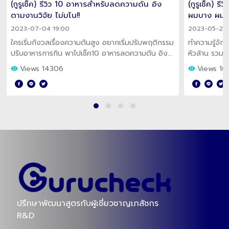
เขียนโดย : กูรูเช็ค
แชร์เลย!
Views
14195
ความรู้ที่เกี่ยวข้อง
(กูรูเช็ค) 
ผมบาง ผมร่ว
2023-05-22 