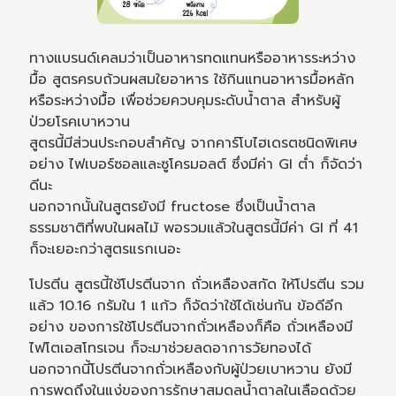
ทางแบรนด์เคลมว่าเป็นอาหารทดแทนหรืออาหารระหว่าง
มื้อ สูตรครบถ้วนผสมใยอาหาร ใช้กินแทนอาหารมื้อหลัก
หรือระหว่างมื้อ เพื่อช่วยควบคุมระดับน้ำตาล สำหรับผู้
ป่วยโรคเบาหวาน
สูตรนี้มีส่วนประกอบสำคัญ จากคาร์โบไฮเดรตชนิดพิเศษ
อย่าง ไฟเบอร์ซอลและซูโครมอลต์ ซึ่งมีค่า GI ต่ำ ก็จัดว่า
ดีนะ
นอกจากนั้นในสูตรยังมี fructose ซึ่งเป็นน้ำตาล
ธรรมชาติที่พบในผลไม้ พอรวมแล้วในสูตรนี้มีค่า GI ที่ 41
ก็จะเยอะกว่าสูตรแรกเนอะ
โปรตีน สูตรนี้ใช้โปรตีนจาก ถั่วเหลืองสกัด ให้โปรตีน รวม
แล้ว 10.16 กรัมใน 1 แก้ว ก็จัดว่าใช้ได้เช่นกัน ข้อดีอีก
อย่าง ของการใช้โปรตีนจากถั่วเหลืองก็คือ ถั่วเหลืองมี
ไฟโตเอสโทรเจน ก็จะมาช่วยลดอาการวัยทองได้
นอกจากนี้โปรตีนจากถั่วเหลืองกับผู้ป่วยเบาหวาน ยังมี
การพูดถึงในแง่ของการรักษาสมดุลน้ำตาลในเลือดด้วย