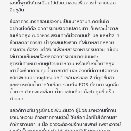
เองก็พูดถึงโครเมียมไว้ด้วยว่าช่วยเพิ่มการทำงานของ
อินซูลิน
ซึ่งอาการแทรกซ้อนของคนเป็นเบาหวานที่เกิดขึ้นได้
อย่างนึงก็คือ อาการชาบริเวณปลายเท้า ก็เพราะน้ำตาล
ในเลือดสูง ในอาหารเสริมเค้าก็มีวิตามินบี1 บี6 และบี12 ที่
ช่วยลดอาการชา บำรุงเส้นประสาท ที่ใส่มาหลากหลาย
ครบถ้วนก็จริง แต่ใส่มาเพื่อให้สารอาหารครบถ้วน ไม่เน้น
ใส่มาจนเห็นผลเรื่องลดอาการชาขนาดนั้นนะคะ
สูตรนี้เค้าเหมาะกับผู้ป่วยเบาหวาน หรือเสี่ยงน้ำตาลสูง
เค้าก็จะช่วยควบคุมน้ำตาลได้ดีเนอะ จากที่มีคาโบไฮเดรต
ชนิดพิเศษอย่างซูโครมอลต์ ไฟเบอร์ซอล 2 ที่ดูดซึมช้า
และลดระดับน้ำตาลในเลือด รวมถึง FOS ที่ลดการดูดซึม
น้ำตาลเข้ากระแสเลือด น้ำตาลในเลือดก็จะไม่สูงขึ้นเร็ว
ด้วยนะ
แล้วก็ทางทีมกูรูเช็คขอเพิ่มเติมว่า ผู้ป่วยเบาหวานที่ทาน
ยาเบาหวาน ถ้าอยากทานตัวนี้ ให้เลือกมื้อที่ไม่ได้ทานยา
ถ้าใครทานยา 3 มื้อ อาจจะต้องปรึกษาแพทย์ เพราะอาจมี