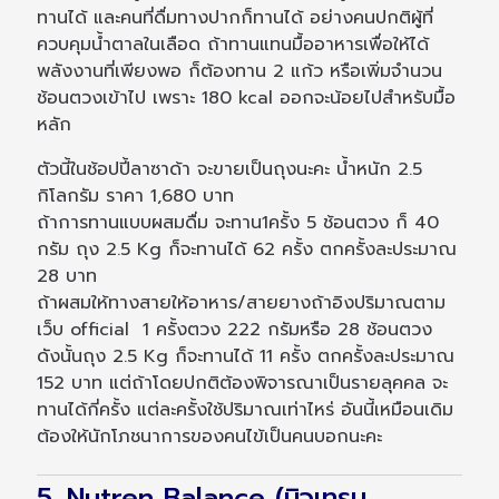
ทานได้ และคนที่ดื่มทางปากก็ทานได้ อย่างคนปกติผู้ที่
ควบคุมน้ำตาลในเลือด ถ้าทานแทนมื้ออาหารเพื่อให้ได้
พลังงานที่เพียงพอ ก็ต้องทาน 2 แก้ว หรือเพิ่มจำนวน
ช้อนตวงเข้าไป เพราะ 180 kcal ออกจะน้อยไปสำหรับมื้อ
หลัก
ตัวนี้ในช้อปปี้ลาซาด้า จะขายเป็นถุงนะคะ น้ำหนัก 2.5
กิโลกรัม ราคา 1,680 บาท
ถ้าการทานแบบผสมดื่ม จะทาน1ครั้ง 5 ช้อนตวง ก็ 40
กรัม ถุง 2.5 Kg ก็จะทานได้ 62 ครั้ง ตกครั้งละประมาณ
28 บาท
ถ้าผสมให้ทางสายให้อาหาร/สายยางถ้าอิงปริมาณตาม
เว็บ official 1 ครั้งตวง 222 กรัมหรือ 28 ช้อนตวง
ดังนั้นถุง 2.5 Kg ก็จะทานได้ 11 ครั้ง ตกครั้งละประมาณ
152 บาท แต่ถ้าโดยปกติต้องพิจารณาเป็นรายลุคคล จะ
ทานได้กี่ครั้ง แต่ละครั้งใช้ปริมาณเท่าไหร่ อันนี้เหมือนเดิม
ต้องให้นักโภชนาการของคนไข้เป็นคนบอกนะคะ
5. Nutren Balance (นิวเทรน