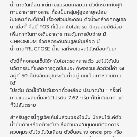
น้ำตาลในเลือด แต่ทางแบรนด์เคลมว่า ตัวนี้เหมาะกับผู้ที่
ทานอาหารทางสาย ก็จะเป็นกลุ่มผู้สูงอายุหน่อย
ในผลิตภัณฑ์ตัวนี้ เรื่องส่วนประกอบ ตัวนี้จะคล้ายๆกลูเซอ
นาเมื่อกี้ คือมี FOS ที่เป็นคาโบไฮเดรต มีคุณสมบัติช่วย
เพิ่มกากในทางเดินอาหาร กระตุ้นการขับถ่าย มี
CHROMIUM ช่วยลดระดับอินซูลินในเลือด มี
น้ำตาลFRUCTOSE น้ำตาลที่พบในผลไม้เหมือนกันนะ
ตัวนี้ก็คงคอนเซ็ปใช้คาโบไฮเดรตหลายตัว แต่ไม่ได้เน้น
นวัตกรรมที่ชะลอการดูดซึมเนอะ ก็พอรวมแล้วตัวนี้ค่า GI
อยู่ที่ 50 ก็ยังจัดอยู่ในระดับต่ำอยู่ คนเป็นเบาหวานทาน
ได้
โปรตีน ตัวนี้ใช้โปรตีนจากถั่วเหลือง ปริมาณใน 1 ครั้งที่
ทานแบบผสมดื่มจะได้โปรตีน 7.62 กรัม ก็ไม่เน้นมาก แต่
ก็ไม่อันตราย
สำหรับสูตรนี้กูรูเช็คเห็นในส่วนของไขมัน มีผสมไว้แค่ตัว
น้ำมันถั่วเหลืองตัวเดียว ซึ่งถ้ามองในมุมคนที่ต้องการ
ควบคุมระดับไขมันในเลือด ตัวอื่นอย่าง once pro หรือ