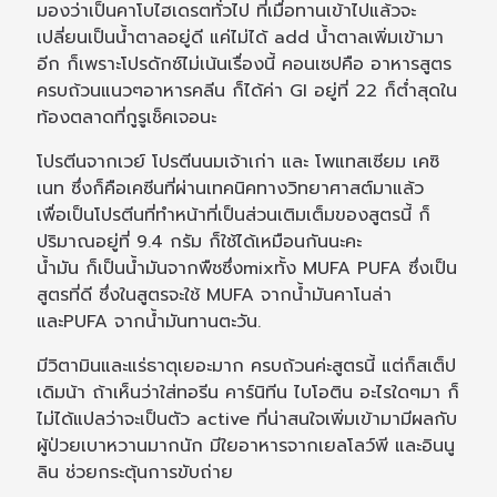
มองว่าเป็นคาโบไฮเดรตทั่วไป ที่เมื่อทานเข้าไปแล้วจะ
เปลี่ยนเป็นน้ำตาลอยู่ดี แค่ไม่ได้ add น้ำตาลเพิ่มเข้ามา
อีก ก็เพราะโปรดักซ์ไม่เน้นเรื่องนี้ คอนเซปคือ อาหารสูตร
ครบถ้วนแนวๆอาหารคลีน ก็ได้ค่า GI อยู่ที่ 22 ก็ต่ำสุดใน
ท้องตลาดที่กูรูเช็คเจอนะ
โปรตีนจากเวย์ โปรตีนนมเจ้าเก่า และ โพแทสเซียม เคซิ
เนท ซึ่งก็คือเคซีนที่ผ่านเทคนิคทางวิทยาศาสต์มาแล้ว
เพื่อเป็นโปรตีนที่ทำหน้าที่เป็นส่วนเติมเต็มของสูตรนี้ ก็
ปริมาณอยู่ที่ 9.4 กรัม ก็ใช้ได้เหมือนกันนะคะ
น้ำมัน ก็เป็นน้ำมันจากพืชซึ่งmixทั้ง MUFA PUFA ซึ่งเป็น
สูตรที่ดี ซึ่งในสูตรจะใช้ MUFA จากน้ำมันคาโนล่า
และPUFA จากน้ำมันทานตะวัน.
มีวิตามินและแร่ธาตุเยอะมาก ครบถ้วนค่ะสูตรนี้ แต่ก็สเต็ป
เดิมน้า ถ้าเห็นว่าใส่ทอรีน คาร์นิทีน ไบโอติน อะไรใดๆมา ก็
ไม่ได้แปลว่าจะเป็นตัว active ที่น่าสนใจเพิ่มเข้ามามีผลกับ
ผู้ป่วยเบาหวานมากนัก มีใยอาหารจากเยลโลว์พี และอินนู
ลิน ช่วยกระตุ้นการขับถ่าย