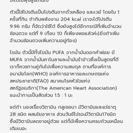
จะได้ไม่พุ่งสูงเกินไป
ตัวนี้ใส่โปรตีนเป็นโปรตีนจากถั่วเหลือง และเวย์ โดยใน 1
ครั้งที่กิน ถ้ากินพลังงาน 204 kcal เราจะได้โปรตีน
9.96 กรัม ก็จัดว่าใช้ได้ ซึ่งยังสูงได้อีกกรณีที่เพิ่มจำนวน
ช้อนตวง แต่ที่ 9 เกือบ 10 ก็เพียงพอแล้วค่ะ(ยิ่งถ้าเพิ่ม
จำนวนช้อนตวงเพิ่มความอยู่ท้อง)
ไขมัน ตัวนี้มีทั้งไขมัน PUFA จากน้ำมันดอกคำฝอย มี
MUFA จากน้ำมันคาโนลาและน้ำมันรำข้าวซึ่งเป็นสูตรที่ดี
เราก็ควรทานคู่กันไปเพื่อความสมดุล ตามที่องค์การ
อนามัยโลก(WHO) องค์การอาหารและเกษตรแห่ง
สหประชาชาติ(FAO) สมาคมโรคหัวใจแห่ง
สหรัฐอเมริกา(The American Heart Association)
แนะนำทานเป็นสัดส่วน 1.5 : 1 นะ
แต่ถ้า มองเรื่องวิตามิน กลูเซอนา มีวิตามินและแร่ธาตุ
28 ชนิด ผสมใยอาหาร ส่วนวันซ์โปรจะมีวิตามิน17ชนิด
ซึ่งมีวิตามินลดชาอยู่ด้วย แต่ก็มีเพื่อความครบถ้วนเหมือน
เดิมเนอะ