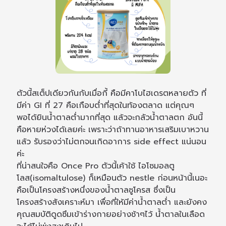
ตัวนี้สเต็ปเดียวกันกับเมื่อกี้ คือมีคาโบไฮเดรตหลายตัว ที่
มีค่า GI ที่ 27 คือเกือบต่ำที่สุดในท้องตลาด แต่คุณๆ
พอได้ยินน้ำตาลต่ำมากที่สุด แล้วจะกลัวน้ำตาลตก อันนี้
คือหายห่วงได้เลยค่ะ เพราะว่าถ้าทานอาหารเสริมเบาหวาน
แล้ว รับรองว่าไม่ตกจนเกิดอาการ side effect แน่นอน
ค่ะ
ที่น่าสนใจคือ Once Pro ตัวนี้เค้าใช้ ไอโซมอลตู
โลส(isomaltulose) ก็เหมือนตัว nestle ก่อนหน้านี้เนอะ
คือเป็นโครงสร้างหนึ่งของน้ำตาลซูโครส ซึ่งเป็น
โครงสร้างสังเคราะห์มา เพื่อที่ให้มีค่าน้ำตาลต่ำ และยังคง
คุณสมบัติดูดซึมเข้าร่างกายอย่างช้าๆไว้ น้ำตาลในเลือด