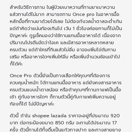
สำหรับวิธีการทาน ในผู้ป่วยเบาหวานที่ทานยาเบาหวาน
แล้วทานได้ไม่มาก สามารถทาน Once pro ในอาหารมื้อ
หลักมื้อที่ทานยาด้วยได้เลย ไม่ต้องกังวลน้ำตาลจะต่ำเกิน
แต่ถ้าคิดว่าแน่นท้องเกินไป เว้น 1 ชั่วโมงค่อยทานก็ไม่เป็น
ปัญหาค่ะ กูรูเช็คมองว่าใช้ทานแทนมื้ออาหารได้ เนื่องจาก
ปริมาณโปรตีนจัดว่าโอเค และมีสารอาหารหลากหลาย
ครบถ้วน แต่ถ้าใครที่กินแล้วไม่อิ่ม อาจจะเพิ่มไข่ต้มทาน
เสริม หรืออาหารใดๆเพิ่มให้อิ่ม หรือเพิ่มจำนวนช้อนเข้าไป
ก็ได้ค่ะ
Once Pro ตัวนี้ยังเป็นทางเลือกให้คุณๆที่ต้องการ
ควบคุมน้ำหนัก ได้ทานแทนมื้ออาหาร แต่ยังคงสารอาหาร
ครบถ้วนแบบน้ำตาลน้อย หรือถ้าคุณๆที่ทานกาแฟเป็นมื้อ
เช้า คู่กับอาหารใดๆ ก็ทานตัวนี้คู่กับกาแฟเพิ่มความอยู่
ท้องก็ได้ ไม่มีปัญหาค่ะ
ตัวนี้ ถ้าใน shopee lazada ราคาจะอยู่ที่ประมาณ 920
บาท ต่อกระป๋องขนาด 850 กรัม จะทานได้ประมาณ 17
ครั้ง ตัวนี้ทานได้ทั้งดื่มเป็นแก้วทางปาก และทางสายยาง