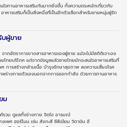
สนใจทานอาหารเสริมกันมากยิ่งขึ้น ทั้งความตระหนักเกี่ยวกับ
ารเสริมก็เป็นสิ่งหนึ่งที่เป็นอีกตัวเลือกสำหรับชายหนุ่มผู้รัก
บผู้ขาย
น จากอัตราการขาดสารอาหารของผู้ชาย แม้จะไม่มีสถิติเจาะจง
ู้ชายไทยบริโภค แต่จากข้อมูลแล้วชายไทยมักจะสนใจอาหารเสริมที่
ศ การสร้างกล้ามเนื้อ บำรุงรักษาสุขภาพ ลดความเสี่ยงโรค
สุขภาพร่างกายตัวเองนอกจากการออกกำลัง ด้วยการทานอาหาร
ิยม
์รวม ดูแลทั้งร่างกาย จิตใจ อารมณ์
พศ ฮอร์โมน เช่น สังกะสี ซีลีเนียม วิตามิน อี