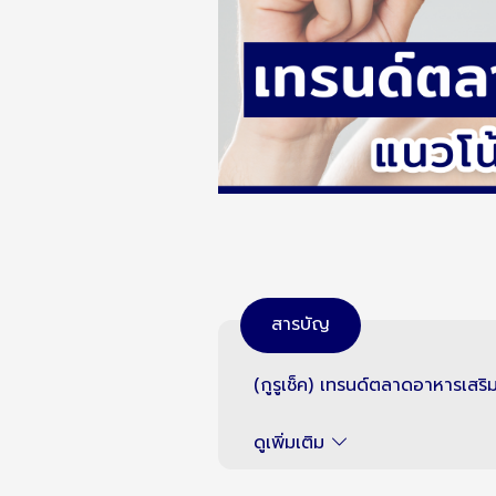
สารบัญ
(กูรูเช็ค) เทรนด์ตลาดอาหารเสร
ดูเพิ่มเติม