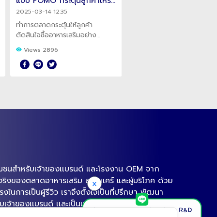
แบบ FOMO กระตุ้นลูกค้าให้รีบ
ปลอดภัย ไม่เสียเงินฟรี!
ซื้อสินค้า
2025-03-14 12:35
ทำการตลาดกระตุ้นให้ลูกค้า
ตัดสินใจซื้ออาหารเสริมอย่าง
รวดเร็ว ตามทันก่อนใคร ด้วย
Views 2896
การตลาด FOMO
งชุมชนสำหรับเจ้าของเเบรนด์ และโรงงาน OEM จาก
ิงของตลาดอาหารเสริม สกินเเคร์ และผู้บริโภค ด้วย
x
นการเป็นผู้รีวิว เราจึงตั้งใจเป็นที่ปรึกษา พัฒนา
ับเจ้าของเเบรนด์ เเละเป็นแพลตฟอร์มที่รวมโรงงาน
เก่งในเเต่ละด้านไว้ ให้ตอบโจทย์การผลิตอาหารเสริม