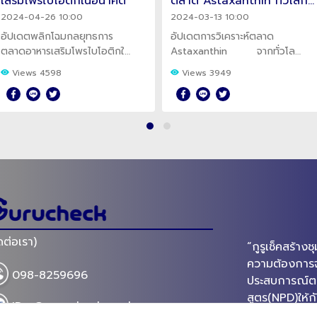
เสริมโพรไบโอติกในอนาคต
ตลาด Astaxanthin ทั่วโลกปี
2024-2030
2024-04-26 10:00
2024-03-13 10:00
อัปเดตพลิกโฉมกลยุทธการ
อัปเดตการวิเคราะห์ตลาด
ตลาดอาหารเสริมโพรไบโอติกใน
Astaxanthin จากทั่วโลก
ยุคปัจจุบันและแนวโน้มตลาดใน
พร้อมทั้งการคาดการณ์ตลาด
Views 4598
Views 3949
อนาคต ต่อความต้องการของผู้
Astaxanthin ถึงปี 2030 เพื่อ
บริโภคในแง่ส่งเสริมสุขภาพด้าน
เป็นแนวทางให้ผู้ประกอบการ
ต่างๆ
อาหารเสริมนำไปพัฒนา
ผลิตภัณฑ์ Astaxanthin ให้ทัน
กับการเติบโตของตลาด
ดต่อเรา)
“กูรูเช็คสร้า
ความต้องการจร
098-8259696
ประสบการณ์ตรงใ
สูตร(NPD)ให้ก
ID : @gurucheckacademy
OEM ที่มีความ