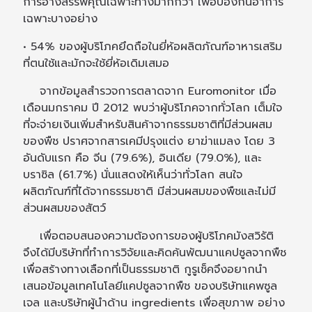
การอ้างสรรพคุณเฉพาะทางมากกว่า เพื่อป้องกันอาการ
เฉพาะบางอย่าง
• 54% ของผู้บริโภคยึดถือในยี่ห้อผลิตภัณฑ์อาหารเสริม
ที่ตนใช้และมักจะใช้ยี่ห้อเดิมเสมอ
จากข้อมูลสำรวจการตลาดจาก Euromonitor เมื่อ
เดือนมกราคม ปี 2012 พบว่าผู้บริโภคจากทั่วโลก เต็มใจ
ที่จะจ่ายเงินเพิ่มสำหรับสินค้าจากธรรมชาติที่มีส่วนผสม
ของพืช ปราศจากสารเคมีปรุงแต่ง ยาฆ่าแมลง โดย 3
อันดับแรก คือ จีน (79.6%), อินเดีย (79.0%), และ
บราซิล (61.7%) นั่นแสดงให้เห็นว่าทั่วโลก สนใจ
ผลิตภัณฑ์ที่ได้จากธรรมชาติ มีส่วนผสมของพืชและไม่มี
ส่วนผสมของสัตว์
เพื่อตอบสนองความต้องการของผู้บริโภคมังสวิรัติ
จึงได้มีบริษัทที่ทำการวิจัยและคิดค้นพัฒนาแคปซูลจากพืช
เพื่อสร้างทางเลือกที่เป็นธรรมชาติ กูรูเช็คจึงอยากนำ
เสนอข้อมูลเทคโนโลยีแคปซูลจากพืช ของบริษัทแคพซูล
เจล และบริษัทผู้นำด้าน ingredients เพื่อสุขภาพ อย่าง