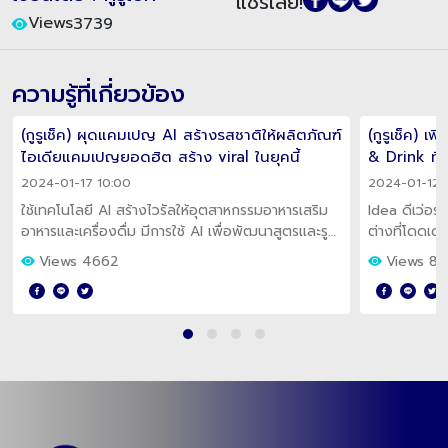
แชร์เลย!
Views
3739
ความรู้ที่เกี่ยวข้อง
(กูรูเช็ค) ผุดแคมเปญ AI สร้างรสชาติให้ผลิตภัณฑ์
(กูรูเช็ค) เ
ไอเดียแคมเปญยอดฮิต สร้าง viral ในยุคนี้
& Drink ที่
สุขภาพ
2024-01-17 10:00
2024-01-12 
ใช้เทคโนโลยี AI สร้างไวรัลให้อุตสาหกรรมอาหารเสริม
Idea ดีเว่อร์
อาหารและเครื่องดื่ม มีการใช้ AI เพื่อพัฒนาสูตรและรูป
ต่างที่โดดเด่
แบบผลิตภัณฑ์ รวมทั้งสร้างสรรค์รสชาติใหม่ๆ ขึ้นมาได้
ต้องคำนึงถึ
Views 4662
Views 8