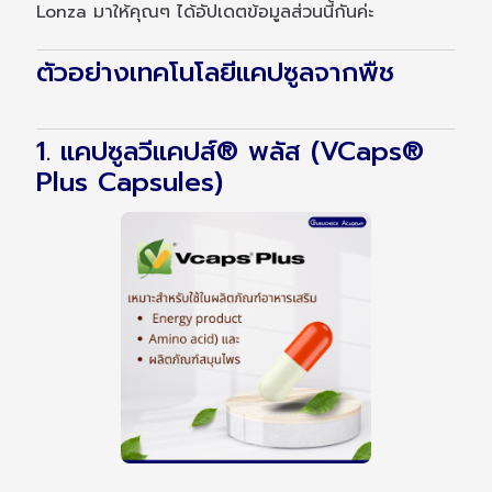
Lonza มาให้คุณๆ ได้อัปเดตข้อมูลส่วนนี้กันค่ะ
ตัวอย่างเทคโนโลยีแคปซูลจากพืช
1. แคปซูลวีแคปส์® พลัส (VCaps®
Plus Capsules)