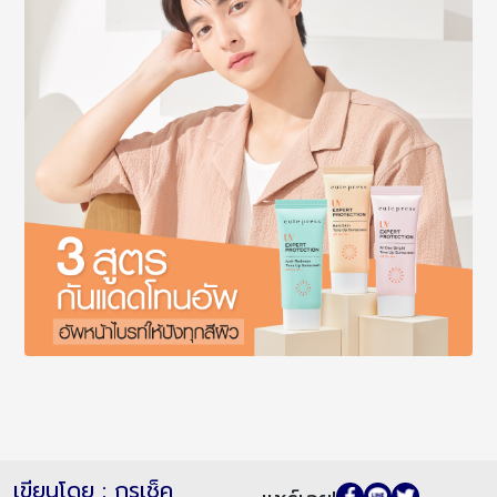
เขียนโดย : กูรูเช็ค