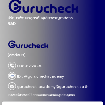
ปรึกษาพัฒนาสูตรกับผู้เชี่ยวชาญเภสัชกร
R&D
(ติดต่อเรา)
098-8259696
ID : @gurucheckacademy
gurucheck_academy@gurucheck.co.th
แบบฟอร์มการขอใช้สิทธิของเจ้าของข้อมูลส่วนบุคคล