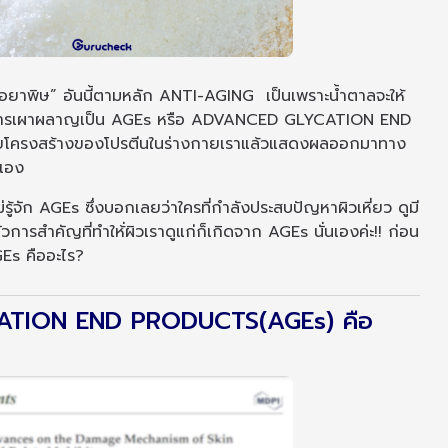
ือยาพิษ” อันนี้ตามหลัก ANTI-AGING เป็นเพราะน้ำตาลจะให้
ารเผาผลาญเป็น AGEs หรือ ADVANCED GLYCATION END
ายโครงสร้างของโปรตีนในร่างกายเราแล้วแสดงผลออกมาทาง
นเอง
่ไม่รู้จัก AGEs ซึ่งบอกเลยว่าใครที่กำลังประสบปัญหาผิวเหี่ยว ดูมี
ัวการสำคัญที่ทำให้่ผิวเราดูแก่ก็เกิดจาก AGEs นั่นเองค่ะ!! ก่อน
GEs คืออะไร?
ATION END PRODUCTS(AGEs) คือ