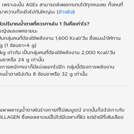
 เพราะฉะนั้น AGEs สามารถส่งผลกระทบได้ทุกคนเลย ทั้งคนที่
คเบาหวานก็จะยิ่งไปกันใหญ่นะ (
อ้างอิง
)
ล้วปริมาณน้ำตาลที่ควรทานใน 1 วันคือเท่าไร?
พศหญิงและเพศชายนะ
ป็นกลุ่มคนที่ต้องใช้พลังงาน 1,600 Kcal/วัน ซึ่งแนะนำให้ทาน
 g (1 ช้อนชา=4 g)
 kg เท่ากัน เป็นกลุ่มคนที่ต้องใช้พลังงาน 2,000 Kcal/วัน
นชาหรือ 24 g เท่านั้น
ังกายหนักๆเขาก็มีแบ่งแยกไปอีก กลุ่มนี้ต้องการพลังงาน
น้ำตาลไม่เกิน 8 ช้อนชาหรือ 32 g เท่านั้น
เผาผลาญน้ำตาลในร่างกายที่ไม่สมบูรณ์ จากนั้นก็จะไปเกาะกับ
GEN ซึ่งคอลลาเจนนี่ไม่ได้มีเฉพาะที่ผิว แต่ยังมีที่เส้นเลือด