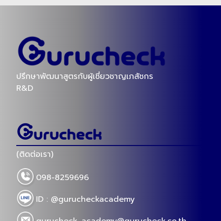
ปรึกษาพัฒนาสูตรกับผู้เชี่ยวชาญเภสัชกร
R&D
(ติดต่อเรา)
098-8259696
ID : @gurucheckacademy